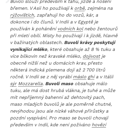
Buvoli slouží především k tahu, jízdě a nošení
břemen. V Asii ho používají k
orbě
, zejména na
rýžovištích
, zapřahují ho do vozů, kár, a
dokonce i do člunů. V Indii a v Egyptě je
používán k pohánění
vodních kol
nebo žentourů
při mletí obilí. Místy ho používají i k jízdě, hlavně
v bažinatých oblastech.
Buvolí krávy poskytují
vynikající mléko
, které obsahuje až 8 % tuku a
více bílkovin než kravské mléko,
dojivost
je
obecně nižší než u domácích krav, přesto
některá indická plemena dojí až 2 700 litrů
ročně. V Indii se z něj vyrábí
máslo
ghí
a v Itálii
sýr
Mozzarella
.
Buvolí maso
obsahuje málo
tuku, ale má dost hrubá vlákna, je tuhé a může
mít nepříjemný bahenní až dehtovitý pach,
maso mladých buvolů je ale poměrně chutné,
nevýhodou jsou ale nízké váhové přírůstky a
pozdní vyspívání. Pro maso se buvoli chovají
především v Indii, kde není požíváno
hovězí