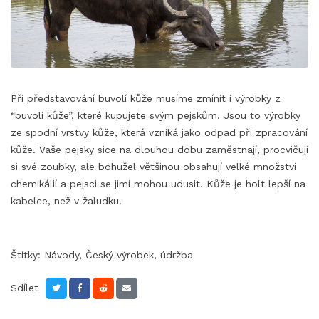
Při představování buvolí kůže musíme zmínit i výrobky z
“buvolí kůže”, které kupujete svým pejskům. Jsou to výrobky
ze spodní vrstvy kůže, která vzniká jako odpad při zpracování
kůže. Vaše pejsky sice na dlouhou dobu zaměstnají, procvičují
si své zoubky, ale bohužel většinou obsahují velké množství
chemikálií a pejsci se jimi mohou udusit. Kůže je holt lepší na
kabelce, než v žaludku.
Štítky:
Návody
,
Český výrobek
,
údržba
Sdílet