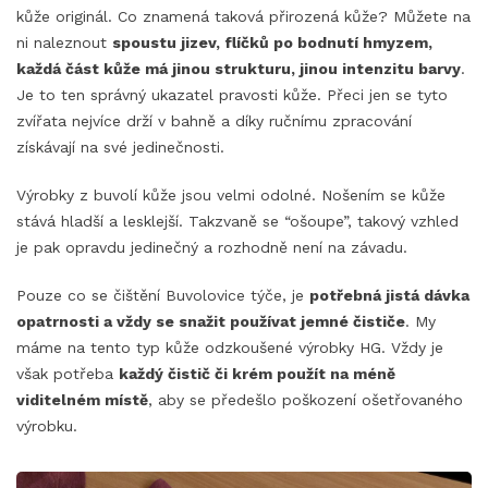
kůže originál. Co znamená taková přirozená kůže? Můžete na
ni naleznout
spoustu jizev, flíčků po bodnutí hmyzem,
každá část kůže má jinou strukturu, jinou intenzitu barvy
.
Je to ten správný ukazatel pravosti kůže. Přeci jen se tyto
zvířata nejvíce drží v bahně a díky ručnímu zpracování
získávají na své jedinečnosti.
Výrobky z buvolí kůže jsou velmi odolné. Nošením se kůže
stává hladší a lesklejší. Takzvaně se “ošoupe”, takový vzhled
je pak opravdu jedinečný a rozhodně není na závadu.
Pouze co se čištění Buvolovice týče, je
potřebná jistá dávka
opatrnosti a vždy se snažit používat jemné čističe
. My
máme na tento typ kůže odzkoušené výrobky HG. Vždy je
však potřeba
každý čistič či krém použít na méně
viditelném místě
, aby se předešlo poškození ošetřovaného
výrobku.