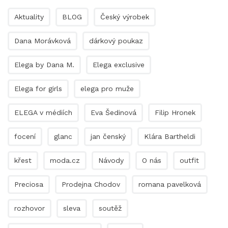
Aktuality
BLOG
Český výrobek
Dana Morávková
dárkový poukaz
Elega by Dana M.
Elega exclusive
Elega for girls
elega pro muže
ELEGA v médiích
Eva Šedinová
Filip Hronek
focení
glanc
jan čenský
Klára Bartheldi
křest
moda.cz
Návody
O nás
outfit
Preciosa
Prodejna Chodov
romana pavelková
rozhovor
sleva
soutěž