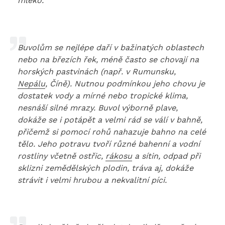
mléko.
Buvolům se nejlépe daří v bažinatých oblastech
nebo na březích řek, méně často se chovají na
horských pastvinách (např. v Rumunsku,
Nepálu
, Číně). Nutnou podmínkou jeho chovu je
dostatek vody a mírné nebo tropické klima,
nesnáší silné mrazy. Buvol výborně plave,
dokáže se i potápět a velmi rád se válí v bahně,
přičemž si pomocí rohů nahazuje bahno na celé
tělo. Jeho potravu tvoří různé bahenní a vodní
rostliny včetně ostřic,
rákosu
a sítin, odpad při
sklizni zemědělských plodin, tráva aj, dokáže
strávit i velmi hrubou a nekvalitní píci.