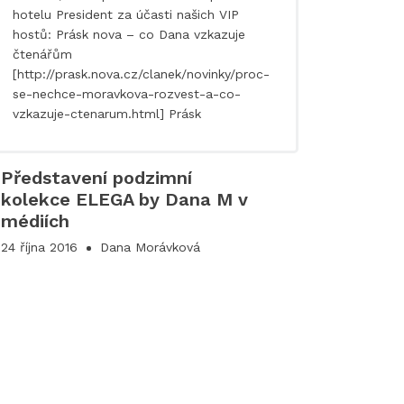
hotelu President za účasti našich VIP
hostů: Prásk nova – co Dana vzkazuje
čtenářům
[http://prask.nova.cz/clanek/novinky/proc-
se-nechce-moravkova-rozvest-a-co-
vzkazuje-ctenarum.html] Prásk
Představení podzimní
kolekce ELEGA by Dana M v
médiích
24 října 2016
Dana Morávková