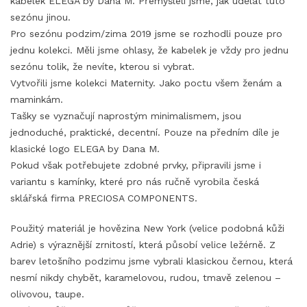
kabelek ELEGA by Dana M. Přemýšleli jsme, jak udělat tuto
sezónu jinou.
Pro sezónu podzim/zima 2019 jsme se rozhodli pouze pro
jednu kolekci. Měli jsme ohlasy, že kabelek je vždy pro jednu
sezónu tolik, že nevíte, kterou si vybrat.
Vytvořili jsme kolekci Maternity. Jako poctu všem ženám a
maminkám.
Tašky se vyznačují naprostým minimalismem, jsou
jednoduché, praktické, decentní. Pouze na předním díle je
klasické logo ELEGA by Dana M.
Pokud však potřebujete zdobné prvky, připravili jsme i
variantu s kamínky, které pro nás ručně vyrobila česká
sklářská firma PRECIOSA COMPONENTS.
Použitý materiál je hovězina New York (velice podobná kůži
Adrie) s výraznější zrnitostí, která působí velice ležérně. Z
barev letošního podzimu jsme vybrali klasickou černou, která
nesmí nikdy chybět, karamelovou, rudou, tmavě zelenou –
olivovou, taupe.