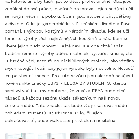
na koleně, aniž by tušili, jak to dělat profesionálně. Oba jsou
zapáleni do své práce, je krásné pozorovat jejich nadšení učit
se novým věcem a pokoru. Oba si jako studenti přivydělávají
v divadle. Cilka je garderobiérka v Plzeňském divadle a Pavel
pomáhá s výrobou kostýmů v Národním divadle, kde se učí
řemeslo výroby těch nejkrásnějších kostýmů u nás. Kam se
ubere jejich budoucnost? Ještě neví, ale oba chtějí znát
tradiční řemeslo výroby oděvů i kabelek, vytvářet krásné, ale
i užitečné věci, netouží po přehlídkových molech, jako většina
svých kolegů, Touží, aby jejich výrobky byly nositelné. Netouží
jen po vlastní značce. Pro tuto sezónu jsou alespoň součástí
nově vzniklé značky EBYS - ELEGA BY STUDENTS, kterou
sami vytvořili a i my doufáme, že značka EBYS bude plná
nápadů a každou sezónu ukáže zákazníkům naši novou
českou módu. Tato značka tak bude vždy ukazovat módu
pohledem studentů, ať už Pavla, Cilky, či jejich
pokračovatelů, bude však stále praktická a nositelná.