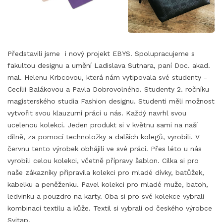
Představili jsme i nový projekt EBYS. Spolupracujeme s
fakultou designu a umění Ladislava Sutnara, paní Doc. akad.
mal. Helenu Krbcovou, která nám vytipovala své studenty -
Cecílii Balákovou a Pavla Dobrovolného. Studenty 2. ročníku
magisterského studia Fashion designu. Studenti měli možnost
vytvořit svou klauzurní práci u nás. Každý navrhl svou
ucelenou kolekci. Jeden produkt si v květnu sami na naší
dílně, za pomocí technoložky a dalších kolegů, vyrobili. V
červnu tento výrobek obhájili ve své práci. Přes léto u nás
vyrobili celou kolekci, včetně přípravy šablon. Cilka si pro
naše zákazníky připravila kolekci pro mladé dívky, batůžek,
kabelku a peněženku. Pavel kolekci pro mladé muže, batoh,
ledvinku a pouzdro na karty. Oba si pro své kolekce vybrali
kombinaci textilu a kůže. Textil si vybrali od českého výrobce
Svitap.