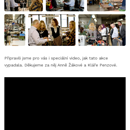
Připravili jsme pro vás i speciální video, jak tato akce
vypadala. Děkujeme za něj Anně Žákové a Kláře Penzové.