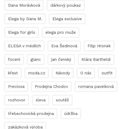
Dana Morávková
dárkový poukaz
Elega by Dana M.
Elega exclusive
Elega for girls
elega pro muže
ELEGA v médiích
Eva Šedinová
Filip Hronek
focení
glanc
jan čenský
Klára Bartheldi
křest
moda.cz
Návody
O nás
outfit
Preciosa
Prodejna Chodov
romana pavelková
rozhovor
sleva
soutěž
třebechovická prodejna
údržba
zakázková výroba