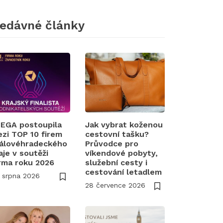
edávné články
EGA postoupila
Jak vybrat koženou
zi TOP 10 firem
cestovní tašku?
álovéhradeckého
Průvodce pro
aje v soutěži
víkendové pobyty,
rma roku 2026
služební cesty i
cestování letadlem
 srpna 2026
28 července 2026