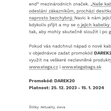
end“ mezinárodních značek. „
Naše kab
odeslání zákazníkům, prochází desítk
naprosto bezchybný.
Navíc k nám jeji
kdykoliv přijít a my se
o jejich kabelk
tak, aby mohly skutečně sloužit i po 
Pokud vás nadchnul nápad o nové kabel
v objednávce zadat promokód
DAREK
využít na veškeré nezlevněné produ
www.elega.cz
i
www.elegabags.sk
Promokód: DAREK20
Platnost: 25. 12. 2023 - 15. 1. 2024
Štítky:
Aktuality
,
sleva