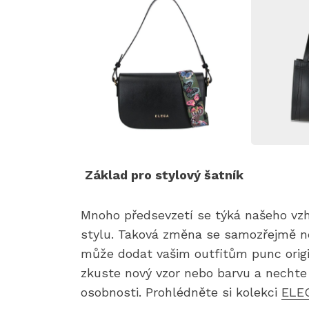
Základ pro stylový šatník
Mnoho předsevzetí se týká našeho vzh
stylu. Taková změna se samozřejmě ne
může dodat vašim outfitům punc origi
zkuste nový vzor nebo barvu a nechte 
osobnosti. Prohlédněte si kolekci
ELEG