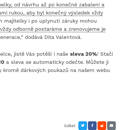
elky, od návrhu až po konečné zabalení a
ami rukou, aby byl konečný výsledek vždy
ch majitelky i po uplynutí záruky mohou
y vždy odborně postaráme a zrenovujeme je
generace,“ dodává Dita Valentová.
ce, jistě Vás potěší i naše
sleva 20%
! Stačí
20
a sleva se automaticky odečte. Můžete ji
kty kromě dárkových poukazů na našem webu
Sdílet