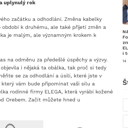
 uplynulý rok
ho začátku a odhodlání. Změna kabelky
období k druhému, ale také přijetí změn a
Ná
elka je malým, ale významným krokem k
Fo
zn
EL
i 
 čas na odměnu za předešlé úspěchy a výzvy.
14
evila i nějaká ta obálka, tak proč si tedy
te se za odhodlání a úsilí, které jste v
Š
, který vám bude připomínat vaši sílu a
telka rodinné firmy ELEGA, která vyrábí kožené
pod Orebem. Začít můžete hned u