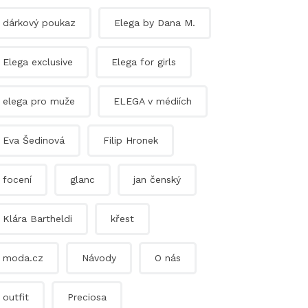
dárkový poukaz
Elega by Dana M.
Elega exclusive
Elega for girls
elega pro muže
ELEGA v médiích
Eva Šedinová
Filip Hronek
focení
glanc
jan čenský
Klára Bartheldi
křest
moda.cz
Návody
O nás
outfit
Preciosa