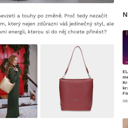
N
sevzetí a touhy po změně. Proč tedy nezačít
, který nejen zdůrazní váš jedinečný styl, ale
vní energii, kterou si do něj chcete přinést?
EL
me
Kr
kr
Fi
06