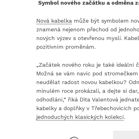
Symbol nového začátku a odměna za
Nová kabelka
může být symbolem nové
znamená nejenom přechod od jednoho 
nových výzev s otevřenou myslí. Kab
pozitivním proměnám.
„Začátek nového roku je také ideální
Možná se vám navíc pod stromečkem obj
neudělat radost novou kabelkou? Odměň
minulém roce prokázali, a dejte si dar
odhodlání,“ říká Dita Valentová jedna
kabelky a doplňky v Třebechovicích 
jednoduchých klasických kolekcí
.