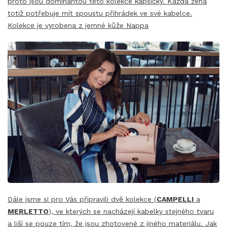
proto jsou dominantou této kolekce kapsičky. Každá žena
totiž potřebuje mít spoustu přihrádek ve své kabelce.
Kolekce je vyrobena z jemné kůže Nappa
Dále jsme si pro Vás připravili dvě kolekce (
CAMPELLI
a
MERLETTO
), ve kterých se nacházejí kabelky stejného tvaru
a liší se pouze tím, že jsou zhotovené z jiného materiálu. Jak