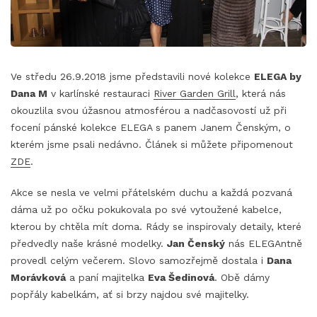
Ve středu 26.9.2018 jsme představili nové kolekce
ELEGA by
Dana M
v karlínské restauraci
River Garden Grill
, která nás
okouzlila svou úžasnou atmosférou a nadčasovostí už při
focení pánské kolekce ELEGA s panem Janem Čenským, o
kterém jsme psali nedávno. Článek si můžete připomenout
ZDE
.
Akce se nesla ve velmi přátelském duchu a každá pozvaná
dáma už po očku pokukovala po své vytoužené kabelce,
kterou by chtěla mít doma. Rády se inspirovaly detaily, které
předvedly naše krásné modelky.
Jan Čenský
nás ELEGAntně
provedl celým večerem. Slovo samozřejmě dostala i
Dana
Morávková
a paní majitelka
Eva Šedinová
. Obě dámy
popřály kabelkám, ať si brzy najdou své majitelky.