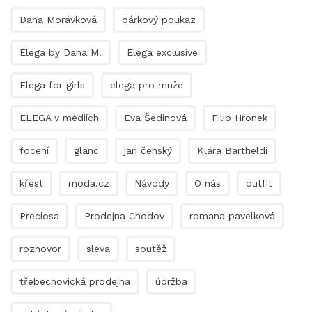
Dana Morávková
dárkový poukaz
Elega by Dana M.
Elega exclusive
Elega for girls
elega pro muže
ELEGA v médiích
Eva Šedinová
Filip Hronek
focení
glanc
jan čenský
Klára Bartheldi
křest
moda.cz
Návody
O nás
outfit
Preciosa
Prodejna Chodov
romana pavelková
rozhovor
sleva
soutěž
třebechovická prodejna
údržba