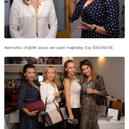
Nemohlo chybět slovo ani paní majitelky Evy ŠEDINOVÉ.