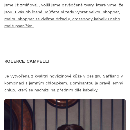
jsme již zmiňovali, volili jsme osvědčené tvary, které víme, že
jsou u Vás oblíbené. Můžete si tedy vybrat velkou shopper,
malou shopper se dvěma držadly, crossbody kabelku nebo
malé psaníčko.
KOLEKCE CAMPELLI
Je vytvořena z kvalitní hovězinové kůže v designu Saffiano v
kombinaci s jemným chloupkem. Dominantou je právě jemný
chlup, který se nachází na předním díle kabelky.