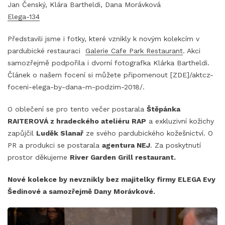
Jan Čenský, Klára Bartheldi, Dana Morávková
Elega-134
Představili jsme i fotky, které vznikly k novým kolekcím v
pardubické restauraci
Galerie Cafe Park Restaurant
. Akci
samozřejmě podpořila i dvorní fotografka Klárka Bartheldi.
Článek o našem focení si můžete připomenout [ZDE]/aktcz-
foceni-elega-by-dana-m-podzim-2018/.
O oblečení se pro tento večer postarala
Štěpánka
RAITEROVÁ z hradeckého ateliéru RAP
a exkluzivní kožichy
zapůjčil
Luděk Slanař
ze svého pardubického kožešnictví. O
PR a produkci se postarala
agentura NEJ
. Za poskytnutí
prostor děkujeme
River Garden Grill restaurant.
Nové kolekce by nevznikly bez majitelky firmy ELEGA Evy
Šedinové a samozřejmě Dany Morávkové.