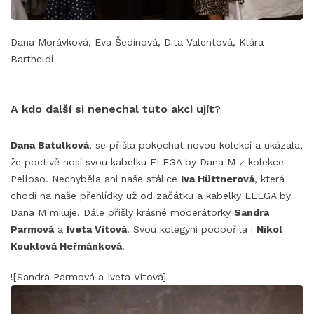
Dana Morávková, Eva Šedinová, Dita Valentová, Klára
Bartheldi
A kdo další si nenechal tuto akci ujít?
Dana Batulková
, se přišla pokochat novou kolekcí a ukázala,
že poctivě nosí svou kabelku ELEGA by Dana M z kolekce
Pelloso. Nechyběla ani naše stálice
Iva Hüttnerová
, která
chodí na naše přehlídky už od začátku a kabelky ELEGA by
Dana M miluje. Dále přišly krásné moderátorky
Sandra
Parmová
a
Iveta Vítová
. Svou kolegyni podpořila i
Nikol
Kouklová Heřmánková
.
![Sandra Parmová a Iveta Vítová]