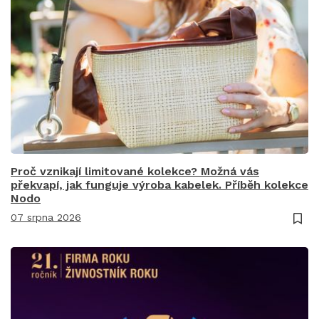
Proč vznikají limitované kolekce? Možná vás
překvapí, jak funguje výroba kabelek. Příběh kolekce
Nodo
07 srpna 2026