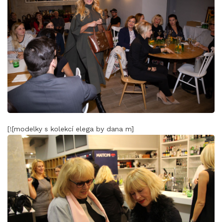
[![modelky s kolekcí elega by dana m]