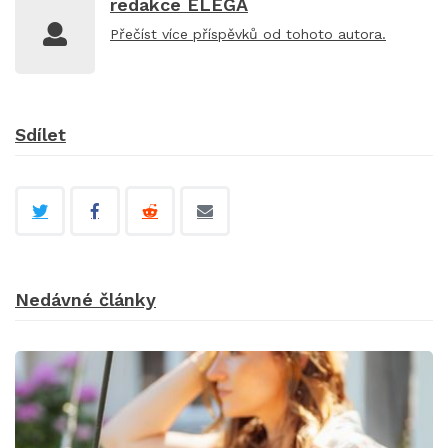
redakce ELEGA
Přečíst
více příspěvků
od tohoto autora.
Sdílet
Nedávné články