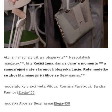
Akci si nenechaly ujít ani blogerky z** Nezoufalých
manželek**, Iri z
Kočičí žena,
Jana z
Jane´s moments ** a
samozřejmě naše staronová blogerka
Lucie
. Role modelky
se zhostila mimo jiné i Alice ze
Sexymamas.**
moderátorky v akci Iveta Vítova, Romana Pavelková, Sandra
Parmová
Elega-155
modelka Alice ze Sexymamas
Elega-109