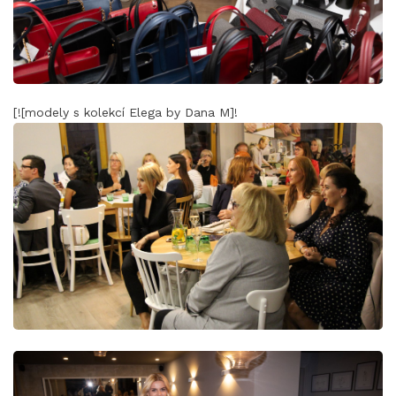
[![modely s kolekcí Elega by Dana M]!