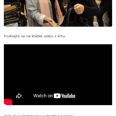
Podívejte se na krátké video z křtu.
Teď už si představme jednotlivé kolekce.