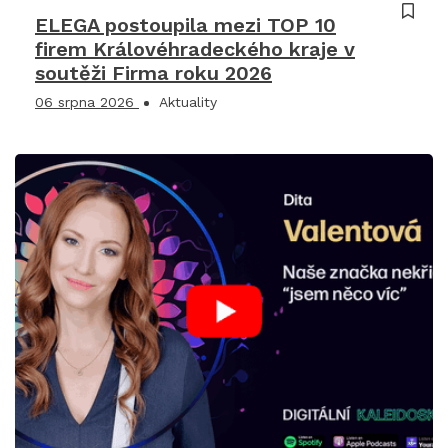
ELEGA postoupila mezi TOP 10
firem Královéhradeckého kraje v
soutěži Firma roku 2026
06 srpna 2026
Aktuality