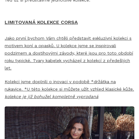
LIMITOVANÁ KOLEKCE CORSA
Jako první bychom Vám chtěli představit exkluzivní kolekci s
motivem koní a opasků. U kolekce jsme se inspirovali
podzimem a dostihovými závody, které jsou pro toto období
roku typické. Tvary kabelek vycházejí z kolekcí z předešlých
let.
Kolekci jsme doplnili o inovaci v podobě *držátka na
rukavice. *U této kolekce si můžete užít vzhled klasické kůže.
kolekce je již bohužel kompletně vyprodaná