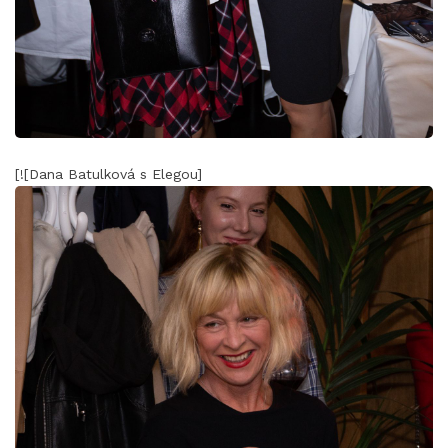
[![Dana Batulková s Elegou]