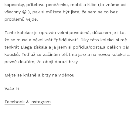
kapesníky, přítelovu peněženku, mobil a klíče (to známe asi
všechny 😀 ), pak si můžete být jisté, že sem se to bez
problémů vejde.
Tahle kolekce je opravdu velmi povedená, důkazem je i to,
že se musela několikrát “přidělávat”. Díky této kolekci si mě
tenkrát Elega získala a já jsem si pořídila/dostala dalších pár
kousků. Teď už se začínám těšit na jaro a na novou kolekci a
pevně doufám, že obojí dorazí brzy.
Mějte se krásně a brzy na viděnou
Vaše Iri
Facebook
&
Instagram