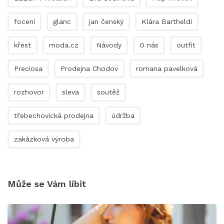
focení
glanc
jan čenský
Klára Bartheldi
křest
moda.cz
Návody
O nás
outfit
Preciosa
Prodejna Chodov
romana pavelková
rozhovor
sleva
soutěž
třebechovická prodejna
údržba
zakázková výroba
Může se Vám líbit