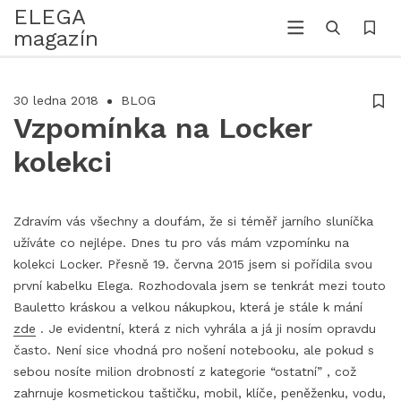
ELEGA
magazín
30 ledna 2018
BLOG
Vzpomínka na Locker
kolekci
Zdravím vás všechny a doufám, že si téměř jarního sluníčka
užíváte co nejlépe. Dnes tu pro vás mám vzpomínku na
kolekci Locker. Přesně 19. června 2015 jsem si pořídila svou
první kabelku Elega. Rozhodovala jsem se tenkrát mezi touto
Bauletto kráskou a velkou nákupkou, která je stále k mání
zde
. Je evidentní, která z nich vyhrála a já ji nosím opravdu
často. Není sice vhodná pro nošení notebooku, ale pokud s
sebou nosíte milion drobností z kategorie “ostatní” , což
zahrnuje kosmetickou taštičku, mobil, klíče, peněženku, vodu,