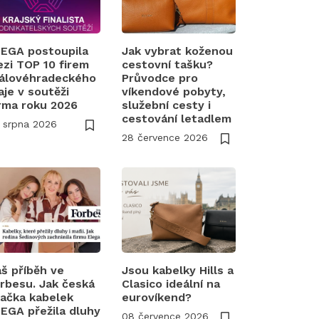
EGA postoupila
Jak vybrat koženou
zi TOP 10 firem
cestovní tašku?
álovéhradeckého
Průvodce pro
aje v soutěži
víkendové pobyty,
rma roku 2026
služební cesty i
cestování letadlem
 srpna 2026
28 července 2026
š příběh ve
Jsou kabelky Hills a
rbesu. Jak česká
Clasico ideální na
ačka kabelek
eurovíkend?
EGA přežila dluhy
08 července 2026