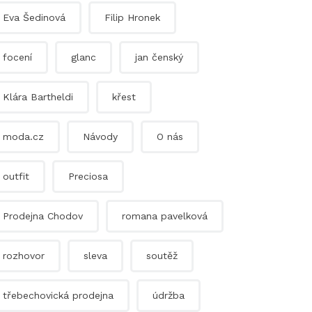
Eva Šedinová
Filip Hronek
focení
glanc
jan čenský
Klára Bartheldi
křest
moda.cz
Návody
O nás
outfit
Preciosa
Prodejna Chodov
romana pavelková
rozhovor
sleva
soutěž
třebechovická prodejna
údržba