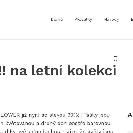
Domů
Aktuality
Návody
E
! na letní kolekci
A
LOWER již nyní se slevou 30%!!! Tašky jsou
n květovanou a druhý den pestře barevnou.
 díky své jednoduchosti. Víte, že květy jsou