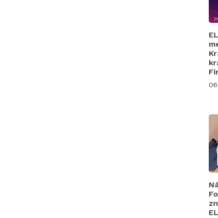
EL
me
Kr
kr
Fi
06
Ná
Fo
zn
EL