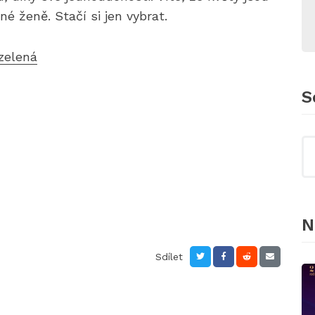
 ženě. Stačí si jen vybrat.
zelená
S
N
Sdílet