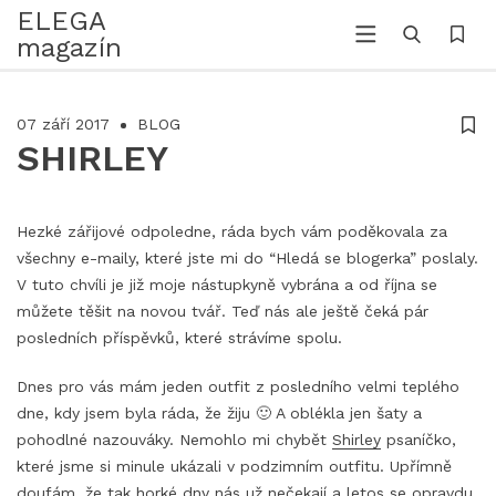
ELEGA
magazín
07 září 2017
BLOG
SHIRLEY
Hezké zářijové odpoledne, ráda bych vám poděkovala za
všechny e-maily, které jste mi do “Hledá se blogerka” poslaly.
V tuto chvíli je již moje nástupkyně vybrána a od října se
můžete těšit na novou tvář. Teď nás ale ještě čeká pár
posledních příspěvků, které strávíme spolu.
Dnes pro vás mám jeden outfit z posledního velmi teplého
dne, kdy jsem byla ráda, že žiju 🙂 A oblékla jen šaty a
pohodlné nazouváky. Nemohlo mi chybět
Shirley
psaníčko,
které jsme si minule ukázali v podzimním outfitu. Upřímně
doufám, že tak horké dny nás už nečekají a letos se opravdu