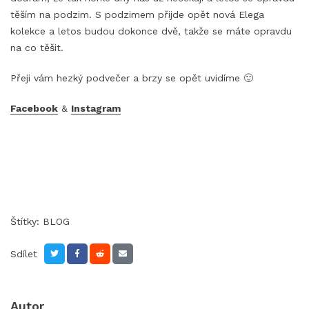
těším na podzim. S podzimem přijde opět nová Elega
kolekce a letos budou dokonce dvě, takže se máte opravdu
na co těšit.
Přeji vám hezký podvečer a brzy se opět uvidíme 🙂
Facebook
&
Instagram
Štítky:
BLOG
Sdílet
Autor