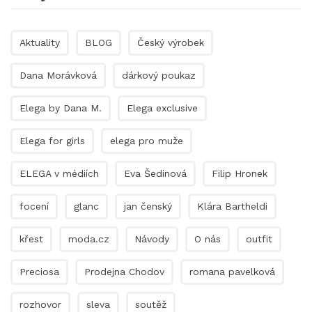
Aktuality
BLOG
Český výrobek
Dana Morávková
dárkový poukaz
Elega by Dana M.
Elega exclusive
Elega for girls
elega pro muže
ELEGA v médiích
Eva Šedinová
Filip Hronek
focení
glanc
jan čenský
Klára Bartheldi
křest
moda.cz
Návody
O nás
outfit
Preciosa
Prodejna Chodov
romana pavelková
rozhovor
sleva
soutěž