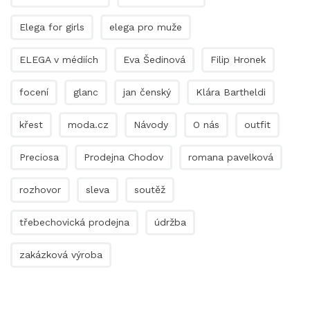
Elega for girls
elega pro muže
ELEGA v médiích
Eva Šedinová
Filip Hronek
focení
glanc
jan čenský
Klára Bartheldi
křest
moda.cz
Návody
O nás
outfit
Preciosa
Prodejna Chodov
romana pavelková
rozhovor
sleva
soutěž
třebechovická prodejna
údržba
zakázková výroba