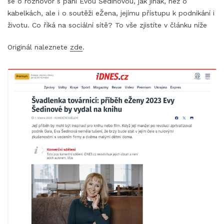
se o rozhovor s paní Evou Šedinovou, jak jinak, než o
kabelkách, ale i o soutěži eŽena, jejímu přístupu k podnikání i
životu. Co říká na sociální sítě? To vše zjistíte v článku níže
Originál naleznete
zde
.