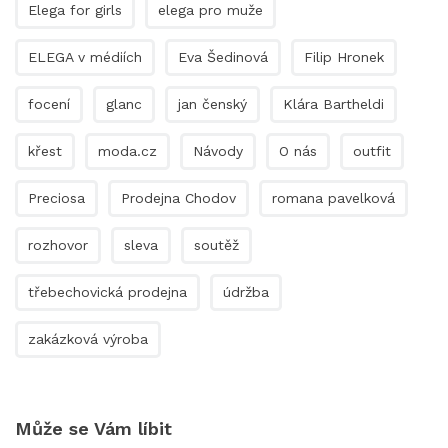
Elega for girls
elega pro muže
ELEGA v médiích
Eva Šedinová
Filip Hronek
focení
glanc
jan čenský
Klára Bartheldi
křest
moda.cz
Návody
O nás
outfit
Preciosa
Prodejna Chodov
romana pavelková
rozhovor
sleva
soutěž
třebechovická prodejna
údržba
zakázková výroba
Může se Vám líbit