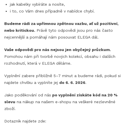
jak kabelky vybíráte a nosíte,
i to, co Vám dnes případně v nabídce chybí.
Budeme rádi za upřímnou zpětnou vazbu, ať už pozitivní,
nebo kritickou.
Právě tyto odpovědi jsou pro nás často
nejcennější a pomáhají nám posouvat ELEGA dál.
Vaše odpovědi pro nás nejsou jen obyčejný průzkum.
Pomohou nám při tvorbě nových kolekcí, obsahu i dalších
rozhodnutí, která v ELEGA děláme.
Vyplnění zabere přibližně 5–7 minut a budeme rádi, pokud si
najdete chvilku a vyplníte jej
do 6. 6. 2026
.
Jako poděkování od nás
po vyplnění získáte kód na 20 %
slevu
na nákup na našem e-shopu na veškeré nezlevněné
zboží.
Dotazník najdete zde: