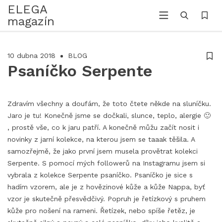
ELEGA
magazín
10 dubna 2018
BLOG
Psaníčko Serpente
Zdravím všechny a doufám, že toto čtete někde na sluníčku.
Jaro je tu! Konečně jsme se dočkali, slunce, teplo, alergie 🙂
, prostě vše, co k jaru patří. A konečně můžu začít nosit i
novinky z jarní kolekce, na kterou jsem se taaak těšila. A
samozřejmě, že jako první jsem musela provětrat kolekci
Serpente. S pomocí mých followerů na Instagramu jsem si
vybrala z kolekce Serpente psaníčko. Psaníčko je sice s
hadím vzorem, ale je z hovězinové kůže a kůže Nappa, byť
vzor je skutečně přesvědčivý. Popruh je řetízkový s pruhem
kůže pro nošení na rameni. Řetízek, nebo spíše řetěz, je