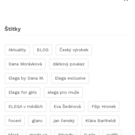
Štítky
Aktuality
BLOG
Český výrobek
Dana Morávková
dárkový poukaz
Elega by Dana M.
Elega exclusive
Elega for girls
elega pro muže
ELEGA v médiích
Eva Šedinová
Filip Hronek
focení
glanc
jan čenský
Klára Bartheldi
křest
moda.cz
Návody
O nás
outfit