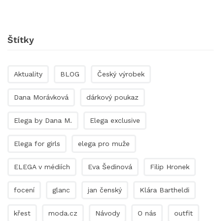
Štítky
Aktuality
BLOG
Český výrobek
Dana Morávková
dárkový poukaz
Elega by Dana M.
Elega exclusive
Elega for girls
elega pro muže
ELEGA v médiích
Eva Šedinová
Filip Hronek
focení
glanc
jan čenský
Klára Bartheldi
křest
moda.cz
Návody
O nás
outfit