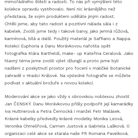
mimořádného štěstí a radosti. To nás při vymýšlení této
kolekce opravdu vystihovalo. Není nic krásnějšího než
představa, že svým produktem uděláte jiným radost.
Chtěli jsme, aby tato radost a pozitivní nálada sála i z
kabelek. Zvolili jsme tedy i takové barvy, jako jemná růžová,
karmínová, bílá a další. Použitý materiál je Saffiano a Nappa.
Kolekci Euphoria a Danu Morávkovou nafotila opět
fotografka Klára Bartheldi, make- up Kateřina Ceralová. Jako
hlavný téma jsme zvolili výlet džunglí a proto jsme byli
nadšeni z poskytnutí prostor pro focení v maličké Botanické
zahradě v Hradci Králové. Na výsledné fotografie se můžete
podívat v aktuální brožuře s novou kolekcí.
Moderování akce se jako vždy s obrovskou noblesou zhostil
Jan ČENSKÝ. Danu Morávkovou přišly podpořit její kamarádky
Iva Huttnerová a Petra Černocká i manžel Petr Malásek.
Krásné kabelky předvedly krásné modelky Monika Leová,
Veronika Chmelířová, Carmen Justová a Gabriela Lašková. O
organizaci celé akce se starala naše PR Romana Pavelková.