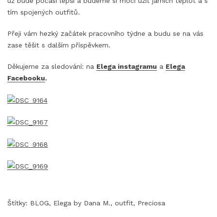
už bude počasí lepší a budeme si moci užít jarních teplot a s
tím spojených outfitů.
Přeji vám hezký začátek pracovního týdne a budu se na vás
zase těšit s dalším příspěvkem.
Děkujeme za sledování: na
Elega instagramu
a
Elega
Facebooku
.
Štítky:
BLOG
,
Elega by Dana M.
,
outfit
,
Preciosa