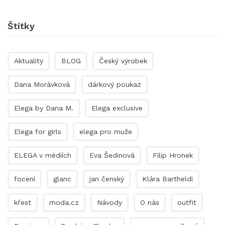
Štítky
Aktuality
BLOG
Český výrobek
Dana Morávková
dárkový poukaz
Elega by Dana M.
Elega exclusive
Elega for girls
elega pro muže
ELEGA v médiích
Eva Šedinová
Filip Hronek
focení
glanc
jan čenský
Klára Bartheldi
křest
moda.cz
Návody
O nás
outfit