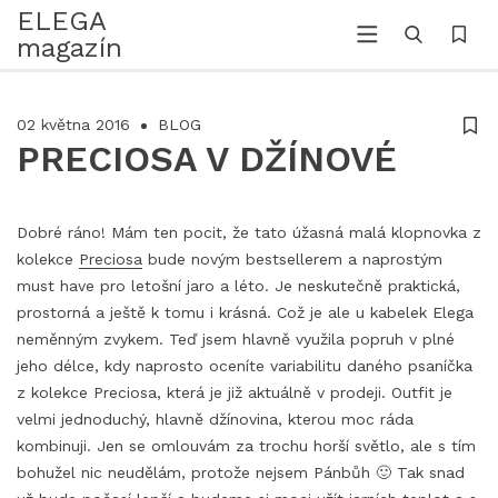
ELEGA
magazín
02 května 2016
BLOG
PRECIOSA V DŽÍNOVÉ
Dobré ráno! Mám ten pocit, že tato úžasná malá klopnovka z
kolekce
Preciosa
bude novým bestsellerem a naprostým
must have pro letošní jaro a léto. Je neskutečně praktická,
prostorná a ještě k tomu i krásná. Což je ale u kabelek Elega
neměnným zvykem. Teď jsem hlavně využila popruh v plné
jeho délce, kdy naprosto oceníte variabilitu daného psaníčka
z kolekce Preciosa, která je již aktuálně v prodeji. Outfit je
velmi jednoduchý, hlavně džínovina, kterou moc ráda
kombinuji. Jen se omlouvám za trochu horší světlo, ale s tím
bohužel nic neudělám, protože nejsem Pánbůh 🙂 Tak snad