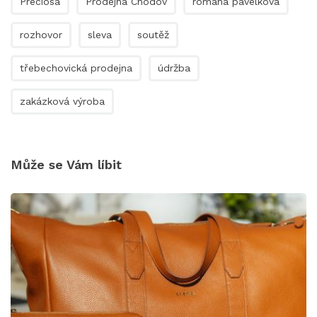
Preciosa
Prodejna Chodov
romana pavelková
rozhovor
sleva
soutěž
třebechovická prodejna
údržba
zakázková výroba
Může se Vám líbit