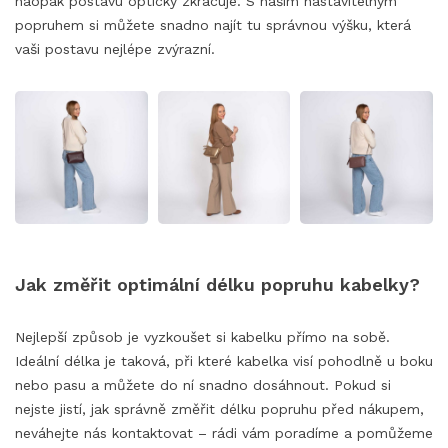
naopak postavu opticky zkracuje. S naším nastavitelným
popruhem si můžete snadno najít tu správnou výšku, která
vaši postavu nejlépe zvýrazní.
Jak změřit optimální délku popruhu kabelky?
Nejlepší způsob je vyzkoušet si kabelku přímo na sobě.
Ideální délka je taková, při které kabelka visí pohodlně u boku
nebo pasu a můžete do ní snadno dosáhnout. Pokud si
nejste jistí, jak správně změřit délku popruhu před nákupem,
neváhejte nás kontaktovat – rádi vám poradíme a pomůžeme