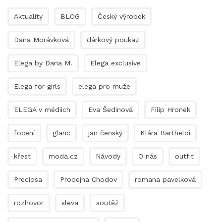
Aktuality
BLOG
Český výrobek
Dana Morávková
dárkový poukaz
Elega by Dana M.
Elega exclusive
Elega for girls
elega pro muže
ELEGA v médiích
Eva Šedinová
Filip Hronek
focení
glanc
jan čenský
Klára Bartheldi
křest
moda.cz
Návody
O nás
outfit
Preciosa
Prodejna Chodov
romana pavelková
rozhovor
sleva
soutěž