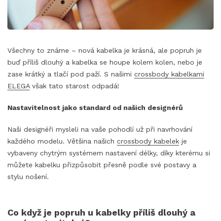
Všechny to známe – nová kabelka je krásná, ale popruh je
buď příliš dlouhý a kabelka se houpe kolem kolen, nebo je
zase krátký a tlačí pod paží. S našimi
crossbody kabelkami
ELEGA
však tato starost odpadá!
Nastavitelnost jako standard od našich designérů
Naši designéři mysleli na vaše pohodlí už při navrhování
každého modelu. Většina našich
crossbody kabelek
je
vybaveny chytrým systémem nastavení délky, díky kterému si
můžete kabelku přizpůsobit přesně podle své postavy a
stylu nošení.
Co když je popruh u kabelky příliš dlouhý a