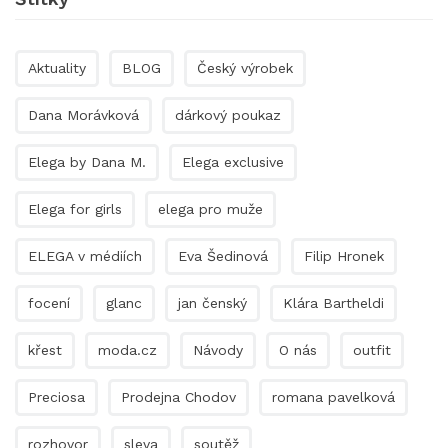
Aktuality
BLOG
Český výrobek
Dana Morávková
dárkový poukaz
Elega by Dana M.
Elega exclusive
Elega for girls
elega pro muže
ELEGA v médiích
Eva Šedinová
Filip Hronek
focení
glanc
jan čenský
Klára Bartheldi
křest
moda.cz
Návody
O nás
outfit
Preciosa
Prodejna Chodov
romana pavelková
rozhovor
sleva
soutěž