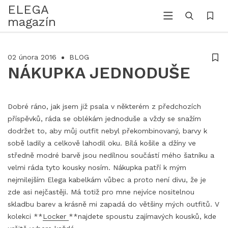
ELEGA
magazín
02 února 2016
BLOG
NÁKUPKA JEDNODUŠE
Dobré ráno, jak jsem již psala v některém z předchozích
příspěvků, ráda se oblékám jednoduše a vždy se snažím
dodržet to, aby můj outfit nebyl překombinovaný, barvy k
sobě ladily a celkově lahodil oku. Bílá košile a džíny ve
středně modré barvě jsou nedílnou součástí mého šatníku a
velmi ráda tyto kousky nosím. Nákupka patří k mým
nejmilejším Elega kabelkám vůbec a proto není divu, že je
zde asi nejčastěji. Má totiž pro mne nejvíce nositelnou
skladbu barev a krásně mi zapadá do většiny mých outfitů. V
kolekci **
Locker
**najdete spoustu zajímavých kousků, kde