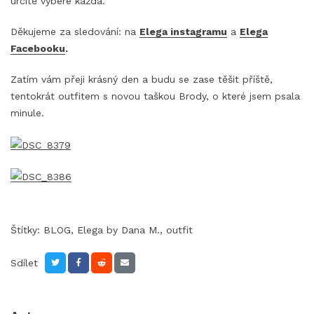
určitě vybere každá.
Děkujeme za sledování: na
Elega instagramu
a
Elega
Facebooku
.
Zatím vám přeji krásný den a budu se zase těšit příště,
tentokrát outfitem s novou taškou Brody, o které jsem psala
minule.
Štítky:
BLOG
,
Elega by Dana M.
,
outfit
Sdílet