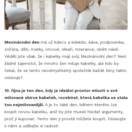
Mezinárodní den
má už kdeco a kdekdo, káva, podprsenka,
zvířata, dětí, matky, otcové, lékaři, tolerance, oběti násilí.
Věděli jste však, že i kabelky mají svůj Mezinárodní den? Není
žádné tajemství, že mnoho žen miluje kabelky, ale kdo by
čekal, že se tento neodmyslitelný společník každé ženy takto
oslavuje?
10. října je ten den, kdy je ideální prostor mluvit o své
milované sbírce kabelek, rozebírat, která kabelka se stala
tou nejmilovanější.
A je to také den, během kterého lze
koupit novou kabelku, aniž by jste museli hledat argumenty,
proč jí kupovat. Tento den ji prostě můžete koupit. Oslavujte
s námi a udělejte si radost!