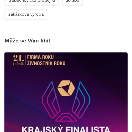
třebechovická prodejna
údržba
zakázková výroba
Může se Vám líbit