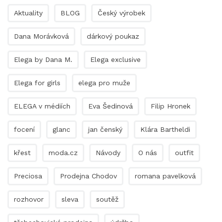
Aktuality
BLOG
Český výrobek
Dana Morávková
dárkový poukaz
Elega by Dana M.
Elega exclusive
Elega for girls
elega pro muže
ELEGA v médiích
Eva Šedinová
Filip Hronek
focení
glanc
jan čenský
Klára Bartheldi
křest
moda.cz
Návody
O nás
outfit
Preciosa
Prodejna Chodov
romana pavelková
rozhovor
sleva
soutěž