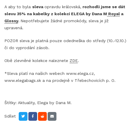
A aby to byla
sleva
opravdu královská,
rozhodli jsme se dát
slevu 35% na kabelky z kolekcí ELEGA by Dana M
Royal
a
Glossy
.
Nepotřebujete žádné promokódy, sleva je již
upravená.
POZOR sleva je platná pouze odedneška do středy (10.-12.10.)
či do vyprodání zásob.
Obě zlevněné kolekce naleznete
ZDE
.
*Sleva platí na našich webech www.elega.cz,
www.elegabags.sk a na prodejně v Třebechovicích p. O.
Štítky:
Aktuality
,
Elega by Dana M.
Sdílet