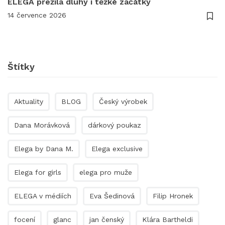
ELEGA přežila dluhy i těžké začátky
14 července 2026
Štítky
Aktuality
BLOG
Český výrobek
Dana Morávková
dárkový poukaz
Elega by Dana M.
Elega exclusive
Elega for girls
elega pro muže
ELEGA v médiích
Eva Šedinová
Filip Hronek
focení
glanc
jan čenský
Klára Bartheldi