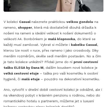
V kolekci
Casual
naleznete praktickou
velkou gondolu
na
rameno,
shopper
, která má dostatečně dlouhá držadla k
nošení na rameni a ideální velikost k nošení dokumentů o
velikosti A4. Bonbónkem je
malá klopnovka
, do které se
každý musí zamilovat. Vybrat si můžete i
kabelku Casual
,
kterou lze nosit v ruce, přes rameno i jako crossbody. Díky
menším rozměrům, skvěle sedí menším postavám. No a čím
je tato kolekce unikátní? Přidali jsme do ní
první cestovní
tašku ELEGA by Dana M
, dalším kouskem nové kolekce je
velká cestovní etuje
– taška pro vaši kosmetiku k osobní
hygieně, či
malá etuje
– pouzdro na dekorativní kosmetiku.
Ano, vytvořit v dnešní době cestovní kolekci je odvážné, ale i
na víkendový pobyt v krásném penzionu s rodinou, nebo do
romantického hotelu s partnerem, můžeme jet s luxusní
koženou cestovkou plnou krásných doplňků.