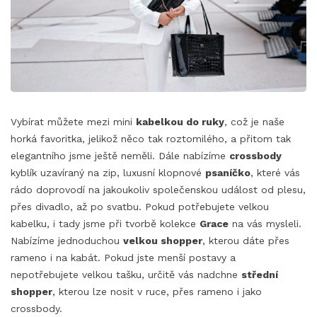
Vybírat můžete mezi mini
kabelkou do ruky
, což je naše
horká favoritka, jelikož něco tak roztomilého, a přitom tak
elegantního jsme ještě neměli. Dále nabízíme
crossbody
kyblík uzavíraný na zip, luxusní klopnové
psaníčko
, které vás
rádo doprovodí na jakoukoliv společenskou událost od plesu,
přes divadlo, až po svatbu. Pokud potřebujete velkou
kabelku, i tady jsme při tvorbě kolekce
Grace
na vás mysleli.
Nabízíme jednoduchou
velkou shopper
, kterou dáte přes
rameno i na kabát. Pokud jste menší postavy a
nepotřebujete velkou tašku, určitě vás nadchne
střední
shopper
, kterou lze nosit v ruce, přes rameno i jako
crossbody.