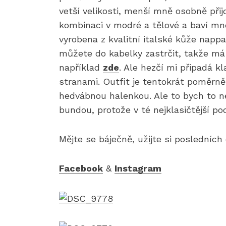
vetší velikosti, menší mně osobně přij
kombinaci v modré a tělové a baví mne
vyrobena z kvalitní italské kůže nappa 
můžete do kabelky zastrčit, takže má
například
zde
. Ale hezčí mi připadá k
stranami. Outfit je tentokrát poměrně
hedvábnou halenkou. Ale to bych to ne
bundou, protože v té nejklasičtější p
Mějte se báječně, užijte si posledních
Facebook
&
Instagram