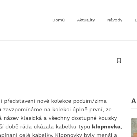
Domů
Aktuality
Návody
E
A
í představení nové kolekce podzim/zima
u zavzpomínáme na kolekci úplně první, ze
má název klasická a všechny dostupné kousky
ší době ráda ukázala kabelku typu
klopnovka
,
apínání celé kabelky. Klopnovky byly menší a