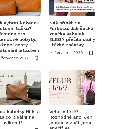
k vybrat koženou
Náš příběh ve
stovní tašku?
Forbesu. Jak česká
ůvodce pro
značka kabelek
kendové pobyty,
ELEGA přežila dluhy
užební cesty i
i těžké začátky
stování letadlem
14 července 2026
 července 2026
ou kabelky Hills a
Velur v létě?
asico ideální na
Rozhodně ano. Jen
rovíkend?
je dobré znát jeho
specifika