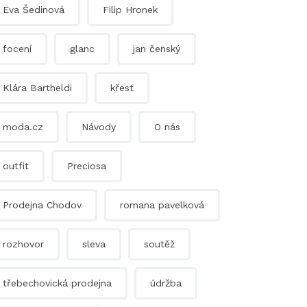
Eva Šedinová
Filip Hronek
focení
glanc
jan čenský
Klára Bartheldi
křest
moda.cz
Návody
O nás
outfit
Preciosa
Prodejna Chodov
romana pavelková
rozhovor
sleva
soutěž
třebechovická prodejna
údržba