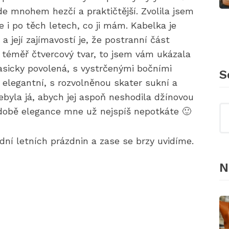
de mnohem hezčí a praktičtější. Zvolila jsem
 i po těch letech, co ji mám. Kabelka je
a její zajímavostí je, že postranní část
 téměř čtvercový tvar, to jsem vám ukázala
lasicky povolená, s vystrčenými bočními
S
 elegantní, s rozvolněnou skater sukní a
byla já, abych jej aspoň neshodila džínovou
odobě elegance mne už nejspíš nepotkáte 🙂
 dní letních prázdnin a zase se brzy uvidíme.
N