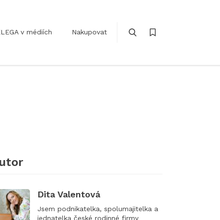
LEGA v médiích
Nakupovat
utor
Dita Valentová
Jsem podnikatelka, spolumajitelka a
jednatelka české rodinné firmy