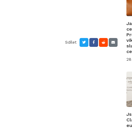
Ja
ce
Pr
ví
Sdílet
sl
ce
28
Js
Cl
eu