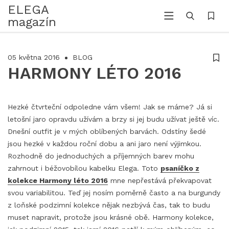
ELEGA
magazín
05 května 2016
BLOG
HARMONY LÉTO 2016
Hezké čtvrteční odpoledne vám všem! Jak se máme? Já si
letošní jaro opravdu užívám a brzy si jej budu užívat ještě víc.
Dnešní outfit je v mých oblíbených barvách. Odstíny šedé
jsou hezké v každou roční dobu a ani jaro není výjimkou.
Rozhodně do jednoduchých a příjemných barev mohu
zahrnout i béžovobílou kabelku Elega. Toto
psaníčko z
kolekce Harmony léto 2016
mne nepřestává překvapovat
svou variabilitou. Teď jej nosím poměrně často a na burgundy
z loňské podzimní kolekce nějak nezbývá čas, tak to budu
muset napravit, protože jsou krásné obě. Harmony kolekce,