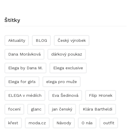
Štítky
Aktuality
BLOG
Český výrobek
Dana Morávková
dárkový poukaz
Elega by Dana M.
Elega exclusive
Elega for girls
elega pro muže
ELEGA v médiích
Eva Šedinová
Filip Hronek
focení
glanc
jan čenský
Klára Bartheldi
křest
moda.cz
Návody
O nás
outfit