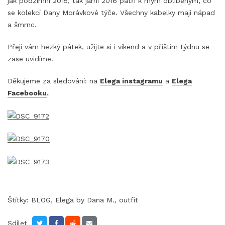
jak podzimní 2015, tak jarní 2016 patří k mým oblíbeným, co
se kolekcí Dany Morávkové týče. Všechny kabelky mají nápad
a šmrnc.
Přeji vám hezký pátek, užijte si i víkend a v příštím týdnu se
zase uvidíme.
Děkujeme za sledování: na
Elega instagramu
a
Elega
Facebooku
.
Štítky:
BLOG
,
Elega by Dana M.
,
outfit
Sdílet