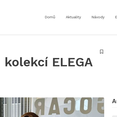
Domů
Aktuality
Návody
E
 kolekcí ELEGA
A