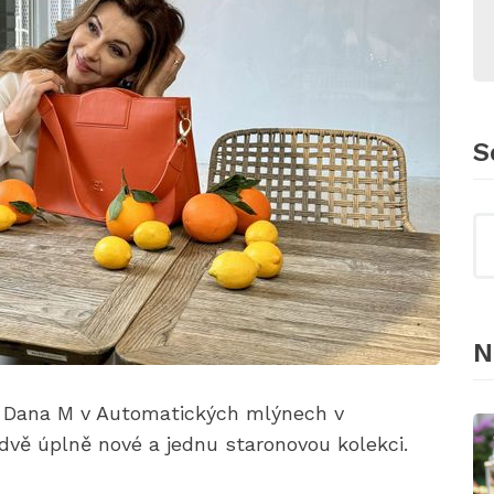
S
N
by Dana M v Automatických mlýnech v
dvě úplně nové a jednu staronovou kolekci.