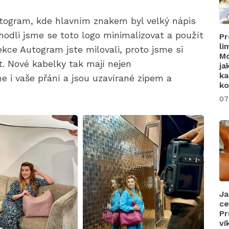
utogram, kde hlavním znakem byl velký nápis
odli jsme se toto logo minimalizovat a použít
Pr
li
ekce Autogram jste milovali, proto jsme si
Mo
ít. Nové kabelky tak mají nejen
ja
ka
sme i vaše přání a jsou uzavírané zipem a
ko
07
Ja
ce
Pr
ví