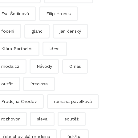
Eva Šedinová
Filip Hronek
focení
glanc
jan čenský
Klára Bartheldi
křest
moda.cz
Návody
O nás
outfit
Preciosa
Prodejna Chodov
romana pavelková
rozhovor
sleva
soutěž
třebechovická prodejna
údržba