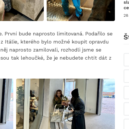
sl
ce
28
. První bude naprosto limitovaná. Podařilo se
Š
z Itálie, kterého bylo možné koupit opravdu
něj naprosto zamilovali, rozhodli jsme se
 jsou tak lehoučké, že je nebudete chtít dát z