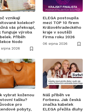
oč vznikají
ELEGA postoupila
mitované kolekce?
mezi TOP 10 firem
žná vás překvapí,
Královéhradeckého
k funguje výroba
kraje v soutěži
belek. Příběh
Firma roku 2026
lekce Nodo
06 srpna 2026
 srpna 2026
k vybrat koženou
Náš příběh ve
stovní tašku?
Forbesu. Jak česká
ůvodce pro
značka kabelek
kendové pobyty,
ELEGA přežila dluhy