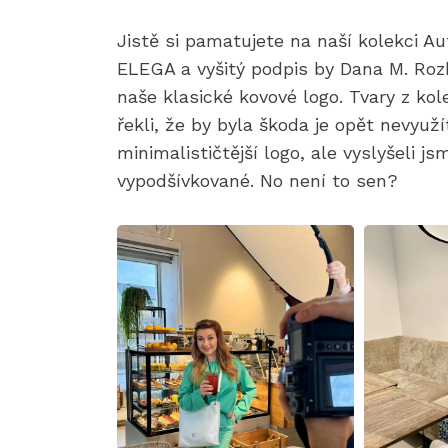
Jistě si pamatujete na naší kolekci A
ELEGA a vyšitý podpis by Dana M. Rozh
naše klasické kovové logo. Tvary z kol
řekli, že by byla škoda je opět nevyuž
minimalističtější logo, ale vyslyšeli j
vypodšívkované. No není to sen?