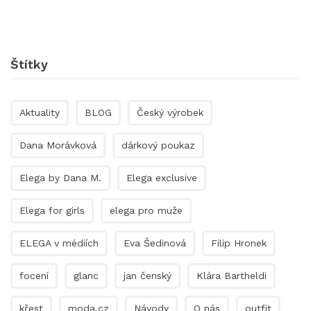
Štítky
Aktuality
BLOG
Český výrobek
Dana Morávková
dárkový poukaz
Elega by Dana M.
Elega exclusive
Elega for girls
elega pro muže
ELEGA v médiích
Eva Šedinová
Filip Hronek
focení
glanc
jan čenský
Klára Bartheldi
křest
moda.cz
Návody
O nás
outfit