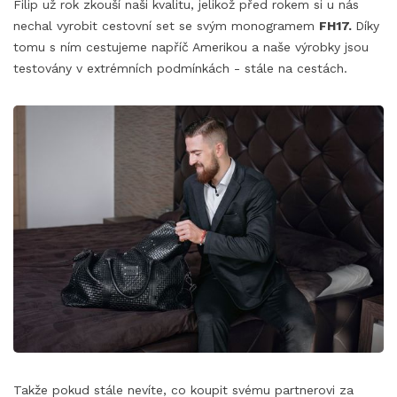
Filip už rok zkouší naši kvalitu, jelikož před rokem si u nás
nechal vyrobit cestovní set se svým monogramem
FH17.
Díky
tomu s ním cestujeme napříč Amerikou a naše výrobky jsou
testovány v extrémních podmínkách - stále na cestách.
Takže pokud stále nevíte, co koupit svému partnerovi za