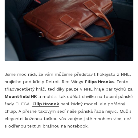
Jsme moc rádi, že vám můžeme představit hokejistu z NHL,
hrajícího pod křídly Detroit Red Wings
Filipa Hronka
. Tento
třiadvacetiletý hráč, teď díky pauze v NHL hraje pár týdnů za
Mountfield HK
a mohl si tak udělat chvilku na focení pánské
řady ELEGA.
Filip Hronek
není žádný model, ale pořádný
chlap. A přesně takovým sedí naše pánská řada nejvíc. Muž s
elegantní koženou taškou vás zaujme jistě mnohem více, než
s odřenou textilní brašnou na notebook.