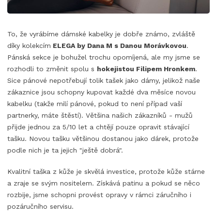
To, že vyrábíme dámské kabelky je dobře známo, zvláště
díky kolekcím
ELEGA by Dana M s Danou Morávkovou
.
Pánská sekce je bohužel trochu opomíjená, ale my jsme se
rozhodli to změnit spolu s
hokejistou Filipem Hronkem
.
Sice pánové nepotřebují tolik tašek jako dámy, jelikož naše
zákaznice jsou schopny kupovat každé dva měsíce novou
kabelku (takže milí pánové, pokud to není případ vaší
partnerky, máte štěstí). Většina našich zákazníků - mužů
přijde jednou za 5/10 let a chtějí pouze opravit stávající
tašku. Novou tašku většinou dostanou jako dárek, protože
podle nich je ta jejich "ještě dobrá".
Kvalitní taška z kůže je skvělá investice, protože kůže stárne
a zraje se svým nositelem. Získává patinu a pokud se něco
rozbije, jsme schopni provést opravy v rámci záručního i
pozáručního servisu.