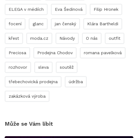
ELEGA v médiích
Eva Šedinová
Filip Hronek
focení
glanc
jan čenský
Klára Bartheldi
křest
moda.cz
Návody
O nás
outfit
Preciosa
Prodejna Chodov
romana pavelková
rozhovor
sleva
soutěž
třebechovická prodejna
údržba
zakázková výroba
Může se Vám líbit