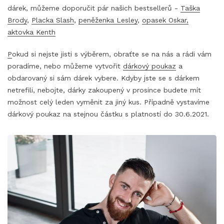
dárek, můžeme doporučit pár našich bestsellerů -
Taška
Brody
,
Placka Slash
,
peněženka Lesley
,
opasek Oskar,
aktovka Kenth
P
okud si nejste jisti s výběrem, obraťte se na nás a rádi vám
poradíme, nebo můžeme vytvořit
dárkový poukaz
a
obdarovaný si sám dárek vybere. Kdyby jste se s dárkem
netrefili, nebojte, dárky zakoupený v prosince budete mít
možnost celý leden vyměnit za jiný kus. Případně vystavíme
dárkový poukaz na stejnou částku s platností do 30.6.2021.