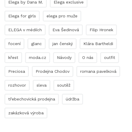
Elega by Dana M.
Elega exclusive
Elega for girls
elega pro muže
ELEGA v médiích
Eva Šedinová
Filip Hronek
focení
glanc
jan čenský
Klára Bartheldi
křest
moda.cz
Návody
O nás
outfit
Preciosa
Prodejna Chodov
romana pavelková
rozhovor
sleva
soutěž
třebechovická prodejna
údržba
zakázková výroba