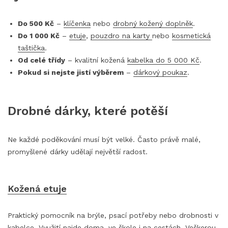
Do 500 Kč
–
klíčenka
nebo
drobný kožený doplněk
.
Do 1 000 Kč
–
etuje
,
pouzdro na karty
nebo
kosmetická
taštička
.
Od celé třídy
– kvalitní kožená
kabelka do 5 000 Kč
.
Pokud si nejste jistí výběrem
–
dárkový poukaz
.
Drobné dárky, které potěší
Ne každé poděkování musí být velké. Často právě malé,
promyšlené dárky udělají největší radost.
Kožená etuje
Praktický pomocník na brýle, psací potřeby nebo drobnosti v
kabelce. Využití najde doma, ve škole i na cestách. Veškerou