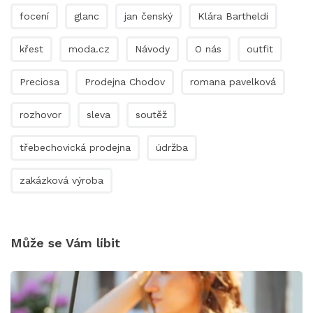
focení
glanc
jan čenský
Klára Bartheldi
křest
moda.cz
Návody
O nás
outfit
Preciosa
Prodejna Chodov
romana pavelková
rozhovor
sleva
soutěž
třebechovická prodejna
údržba
zakázková výroba
Může se Vám líbit