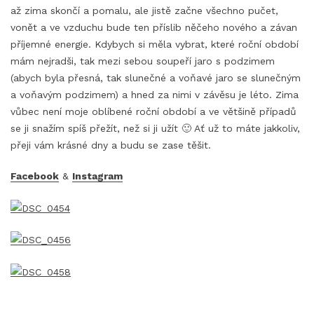
až zima skončí a pomalu, ale jistě začne všechno pučet,
vonět a ve vzduchu bude ten příslib něčeho nového a závan
příjemné energie. Kdybych si měla vybrat, které roční období
mám nejradši, tak mezi sebou soupeří jaro s podzimem
(abych byla přesná, tak slunečné a voňavé jaro se slunečným
a voňavým podzimem) a hned za nimi v závěsu je léto. Zima
vůbec není moje oblíbené roční období a ve většině případů
se ji snažím spíš přežít, než si ji užít 🙂 Ať už to máte jakkoliv,
přeji vám krásné dny a budu se zase těšit.
Facebook
&
Instagram