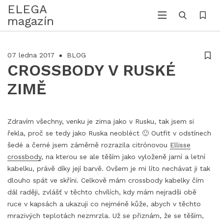
ELEGA
magazín
07 ledna 2017
BLOG
CROSSBODY V RUSKÉ
ZIMĚ
Zdravím všechny, venku je zima jako v Rusku, tak jsem si
řekla, proč se tedy jako Ruska neobléct 🙂 Outfit v odstínech
šedé a černé jsem záměrně rozrazila citrónovou
Ellisse
crossbody
, na kterou se ale těším jako vyloženě jarní a letní
kabelku, právě díky její barvě. Ovšem je mi líto nechávat ji tak
dlouho spát ve skříni. Celkově mám crossbody kabelky čím
dál raději, zvlášť v těchto chvílích, kdy mám nejradši obě
ruce v kapsách a ukazuji co nejméně kůže, abych v těchto
mrazivých teplotách nezmrzla. Už se přiznám, že se těším,