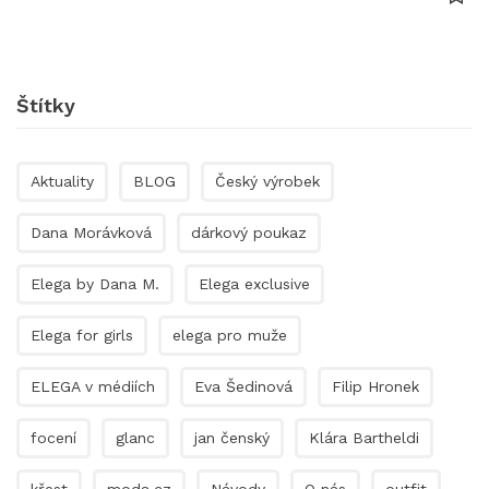
Štítky
Aktuality
BLOG
Český výrobek
Dana Morávková
dárkový poukaz
Elega by Dana M.
Elega exclusive
Elega for girls
elega pro muže
ELEGA v médiích
Eva Šedinová
Filip Hronek
focení
glanc
jan čenský
Klára Bartheldi
křest
moda.cz
Návody
O nás
outfit