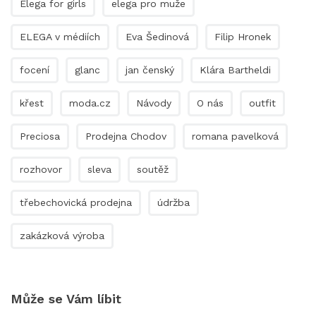
Elega for girls
elega pro muže
ELEGA v médiích
Eva Šedinová
Filip Hronek
focení
glanc
jan čenský
Klára Bartheldi
křest
moda.cz
Návody
O nás
outfit
Preciosa
Prodejna Chodov
romana pavelková
rozhovor
sleva
soutěž
třebechovická prodejna
údržba
zakázková výroba
Může se Vám líbit