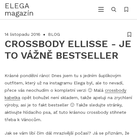
ELEGA
magazín
14 listopadu 2016
BLOG
CROSSBODY ELLISSE - JE
TO VÁŽNĚ BESTSELLER
Krásné pondělní ráno! Dnes jsem tu s jedním šuplíkovým
outfitem, který už na instagramu Elega byl, ale to nevadí,
přece vás neochudím o kompletní verzi 🙂 Malá
crossbody
kabelka
opět bohužel není skladem, takže apeluji na zrychlení
výroby, asi je to fakt bestseller 🙂 Takže sledujte stránky,
aktivujte hlídacího psa, ať tuto krásnou crossbody stihnete
třeba k Vánocům.
Jak se vám líbí čím dál mrazivější počasí? Já se přiznám, že