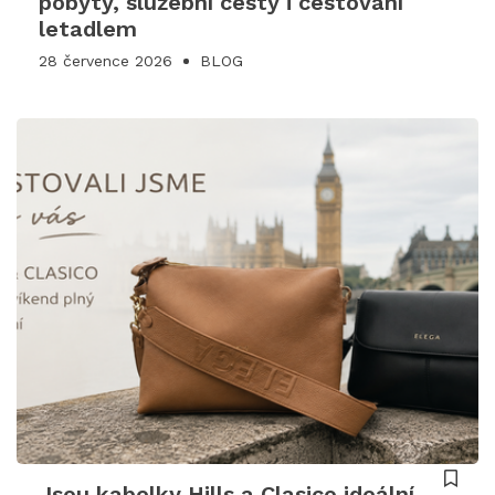
pobyty, služební cesty i cestování
letadlem
28 července 2026
BLOG
Jsou kabelky Hills a Clasico ideální