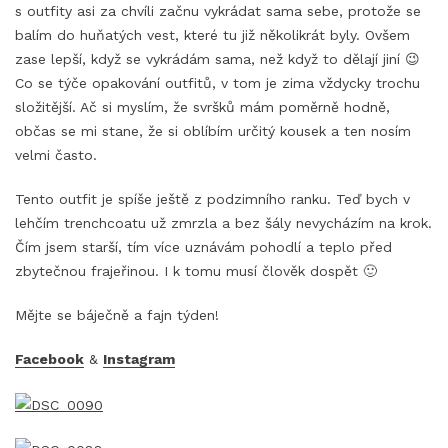
s outfity asi za chvíli začnu vykrádat sama sebe, protože se
balím do huňatých vest, které tu již několikrát byly. Ovšem
zase lepší, když se vykrádám sama, než když to dělají jiní 😉
Co se týče opakování outfitů, v tom je zima vždycky trochu
složitější. Ač si myslím, že svršků mám poměrně hodně,
občas se mi stane, že si oblíbím určitý kousek a ten nosím
velmi často.
Tento outfit je spíše ještě z podzimního ranku. Teď bych v
lehčím trenchcoatu už zmrzla a bez šály nevycházím na krok.
Čím jsem starší, tím více uznávám pohodlí a teplo před
zbytečnou frajeřinou. I k tomu musí člověk dospět 🙂
Mějte se báječně a fajn týden!
Facebook
&
Instagram