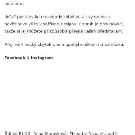
celé léto.
Ještě pár slov ke crossbody kabelce. Je vyrobena z
hovězinové kůže v saffiano designu. Popruh je posunovací,
takže si jej můžete přizpůsobit přesně vašim představám.
Přeji vám hezký zbytek dne a upalujte někam na zahrádku.
Facebook
&
Instagram
Štítky:
BLOG
,
Dana Morávková
,
Elega by Dana M.
,
outfit