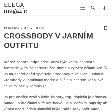
ELEGA
magazín
13 května 2017
BLOG
CROSSBODY V JARNÍM
OUTFITU
Krásné sobotní odpoledne, dnes bylo venku naprosto
fantasticky, takže netravte čas doma a vyražte někam ven 🙂
Já na dnešní oběd vyvětrala
crossbody
z kolekce Euphoria.
Crossbody v kombinaci modré a bílé s akcentem koňakové
se velmi hezky kombinuje.
Já pro dnešek zvolila lehké kalhoty, top, doplnila je džínovou
bundou a lodičkami v tělové barvě. Se slunečními paprsky už
vůbec neodkládám sluneční brýle, takže tady opět budou