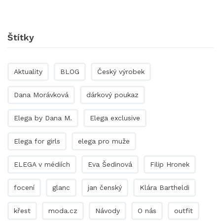
Štítky
Aktuality
BLOG
Český výrobek
Dana Morávková
dárkový poukaz
Elega by Dana M.
Elega exclusive
Elega for girls
elega pro muže
ELEGA v médiích
Eva Šedinová
Filip Hronek
focení
glanc
jan čenský
Klára Bartheldi
křest
moda.cz
Návody
O nás
outfit