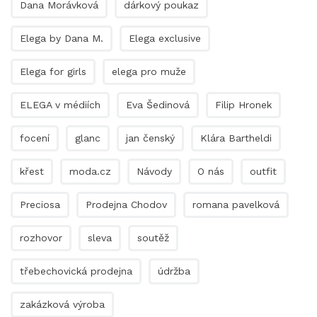
Dana Morávková
dárkový poukaz
Elega by Dana M.
Elega exclusive
Elega for girls
elega pro muže
ELEGA v médiích
Eva Šedinová
Filip Hronek
focení
glanc
jan čenský
Klára Bartheldi
křest
moda.cz
Návody
O nás
outfit
Preciosa
Prodejna Chodov
romana pavelková
rozhovor
sleva
soutěž
třebechovická prodejna
údržba
zakázková výroba