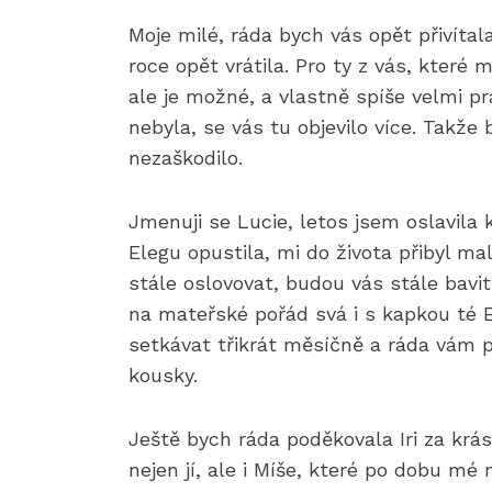
Moje milé, ráda bych vás opět přivíta
roce opět vrátila. Pro ty z vás, kter
ale je možné, a vlastně spíše velmi p
nebyla, se vás tu objevilo více. Takž
nezaškodilo.
Jmenuji se Lucie, letos jsem oslavila 
Elegu opustila, mi do života přibyl m
stále oslovovat, budou vás stále bavit
na mateřské pořád svá i s kapkou té
setkávat třikrát měsíčně a ráda vám p
kousky.
Ještě bych ráda poděkovala Iri za krá
nejen jí, ale i Míše, které po dobu mé 