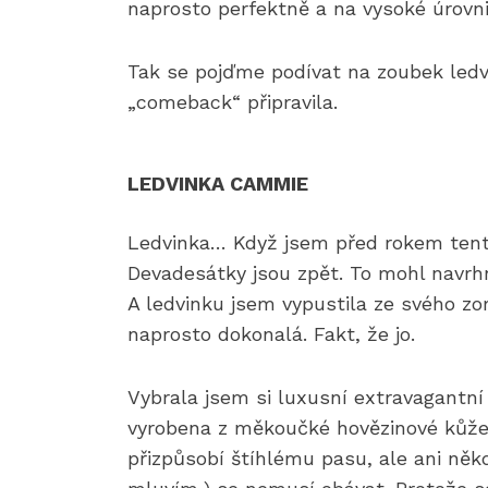
naprosto perfektně a na vysoké úrovni
Tak se pojďme podívat na zoubek ledv
„comeback“ připravila.
LEDVINKA CAMMIE
Ledvinka… Když jsem před rokem tento 
Devadesátky jsou zpět. To mohl navrhno
A ledvinku jsem vypustila ze svého z
naprosto dokonalá. Fakt, že jo.
Vybrala jsem si luxusní extravagantn
vyrobena z měkoučké hovězinové kůže
přizpůsobí štíhlému pasu, ale ani něk