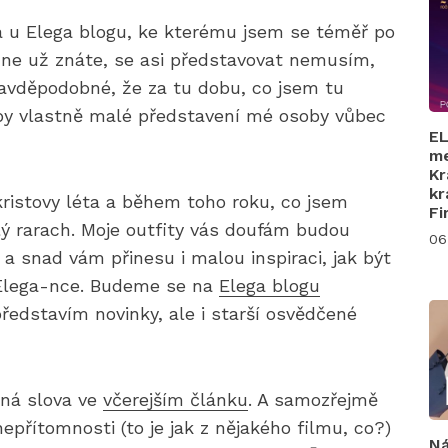
la u Elega blogu, ke kterému jsem se téměř po
é mne už znáte, se asi představovat nemusím,
ravděpodobné, že za tu dobu, co jsem tu
e by vlastně malé představení mé osoby vůbec
EL
me
Kr
kr
kristovy léta a během toho roku, co jsem
Fi
alý rarach. Moje outfity vás doufám budou
06
 a snad vám přinesu i malou inspiraci, jak být
 Elega-nce. Budeme se na
Elega blogu
ředstavím novinky, ale i starší osvědčené
sná slova ve
včerejším článku
. A samozřejmě
nepřítomnosti (to je jak z nějakého filmu, co?)
Ná