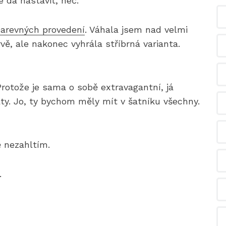
 dá nastavit, heč.
barevných provedení
. Váhala jsem nad velmi
, ale nakonec vyhrála stříbrná varianta.
rotože je sama o sobě extravagantní, já
ty. Jo, ty bychom měly mít v šatníku všechny.
ě nezahltím.
.