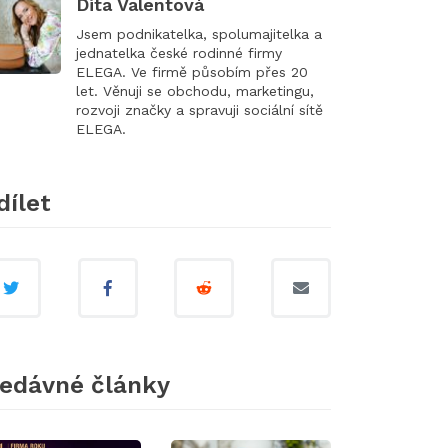
Dita Valentová
Jsem podnikatelka, spolumajitelka a
jednatelka české rodinné firmy
ELEGA. Ve firmě působím přes 20
let. Věnuji se obchodu, marketingu,
rozvoji značky a spravuji sociální sítě
ELEGA.
dílet
edávné články