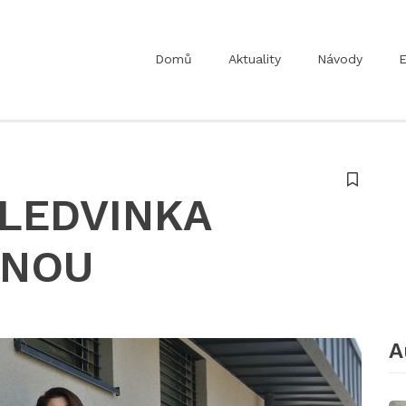
Domů
Aktuality
Návody
E
 LEDVINKA
MNOU
A