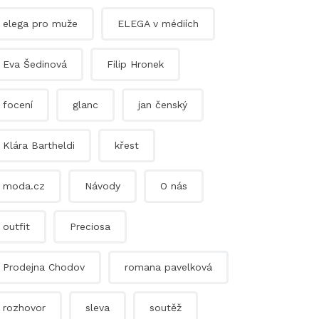
elega pro muže
ELEGA v médiích
Eva Šedinová
Filip Hronek
focení
glanc
jan čenský
Klára Bartheldi
křest
moda.cz
Návody
O nás
outfit
Preciosa
Prodejna Chodov
romana pavelková
rozhovor
sleva
soutěž