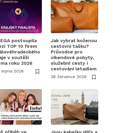
EGA postoupila
Jak vybrat koženou
zi TOP 10 firem
cestovní tašku?
álovéhradeckého
Průvodce pro
aje v soutěži
víkendové pobyty,
rma roku 2026
služební cesty i
cestování letadlem
 srpna 2026
28 července 2026
š příběh ve
Jsou kabelky Hills a