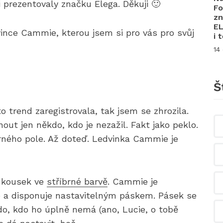
 prezentovaly značku Elega. Děkuji 🙂
Fo
zn
EL
ince Cammie, kterou jsem si pro vás pro svůj
i 
14
Š
trend zaregistrovala, tak jsem se zhrozila.
ut jen někdo, kdo je nezažil. Fakt jako peklo.
orného pole. Až doteď. Ledvinka Cammie je
í kousek ve
stříbrné barvě
. Cammie je
 a disponuje nastavitelným páskem. Pásek se
do, kdo ho úplně nemá (ano, Lucie, o tobě