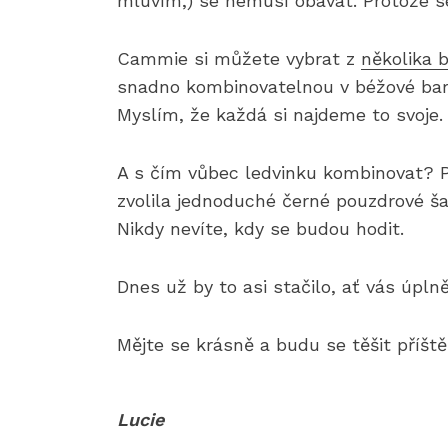
mluvím,) se nemusí obávat. Protože se
Cammie si můžete vybrat z
několika 
snadno kombinovatelnou v béžové barvě
Myslím, že každá si najdeme to svoje.
A s čím vůbec ledvinku kombinovat? P
zvolila jednoduché černé pouzdrové ša
Nikdy nevíte, kdy se budou hodit.
Dnes už by to asi stačilo, ať vás úpln
Mějte se krásně a budu se těšit příště
Lucie