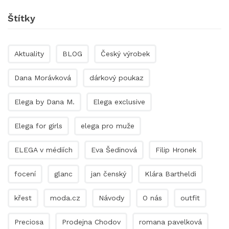
Štítky
Aktuality
BLOG
Český výrobek
Dana Morávková
dárkový poukaz
Elega by Dana M.
Elega exclusive
Elega for girls
elega pro muže
ELEGA v médiích
Eva Šedinová
Filip Hronek
focení
glanc
jan čenský
Klára Bartheldi
křest
moda.cz
Návody
O nás
outfit
Preciosa
Prodejna Chodov
romana pavelková