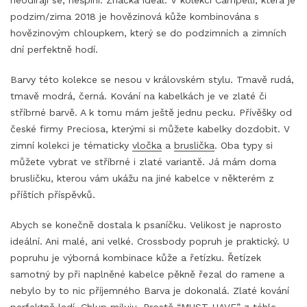
neodírají se, nešpiní. Značka ideál. V kolekci Campelli, která je
podzim/zima 2018 je hovězinová kůže kombinována s
hovězinovým chloupkem, který se do podzimních a zimních
dní perfektně hodí.
Barvy této kolekce se nesou v královském stylu. Tmavě rudá,
tmavě modrá, černá. Kování na kabelkách je ve zlaté či
stříbrné barvě. A k tomu mám ještě jednu pecku. Přívěšky od
české firmy Preciosa, kterými si můžete kabelky dozdobit. V
zimní kolekci je tématicky
vločka
a
bruslička
. Oba typy si
můžete vybrat ve stříbrné i zlaté variantě. Já mám doma
brusličku, kterou vám ukážu na jiné kabelce v některém z
příštích příspěvků.
Abych se konečně dostala k psaníčku. Velikost je naprosto
ideální. Ani malé, ani velké. Crossbody popruh je praktický. U
popruhu je výborná kombinace kůže a řetízku. Řetízek
samotný by při naplněné kabelce pěkně řezal do ramene a
nebylo by to nic příjemného Barva je dokonalá. Zlaté kování