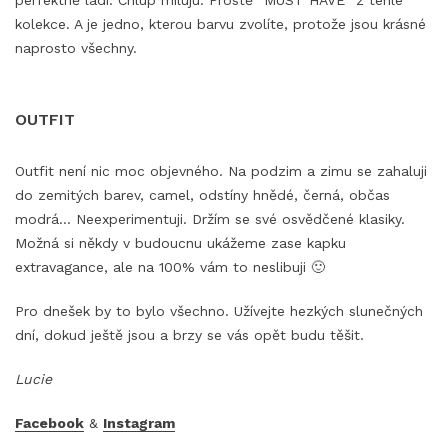
perfektně ladí. Chlup miluju. Prostě “MUST HAVE” z téhle
kolekce. A je jedno, kterou barvu zvolíte, protože jsou krásné
naprosto všechny.
OUTFIT
Outfit není nic moc objevného. Na podzim a zimu se zahaluji
do zemitých barev, camel, odstíny hnědé, černá, občas
modrá… Neexperimentuji. Držím se své osvědčené klasiky.
Možná si někdy v budoucnu ukážeme zase kapku
extravagance, ale na 100% vám to neslibuji 🙂
Pro dnešek by to bylo všechno. Užívejte hezkých slunečných
dní, dokud ještě jsou a brzy se vás opět budu těšit.
Lucie
Facebook
&
Instagram