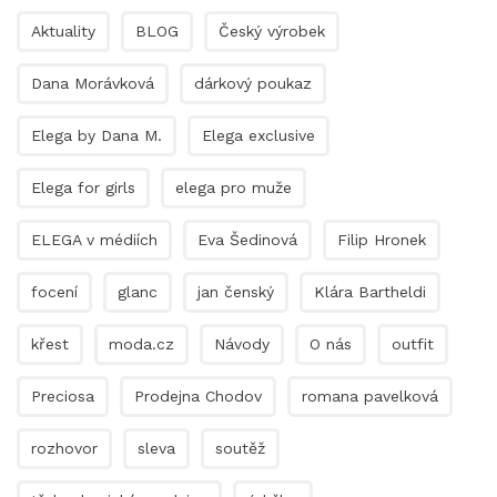
Aktuality
BLOG
Český výrobek
Dana Morávková
dárkový poukaz
Elega by Dana M.
Elega exclusive
Elega for girls
elega pro muže
ELEGA v médiích
Eva Šedinová
Filip Hronek
focení
glanc
jan čenský
Klára Bartheldi
křest
moda.cz
Návody
O nás
outfit
Preciosa
Prodejna Chodov
romana pavelková
rozhovor
sleva
soutěž