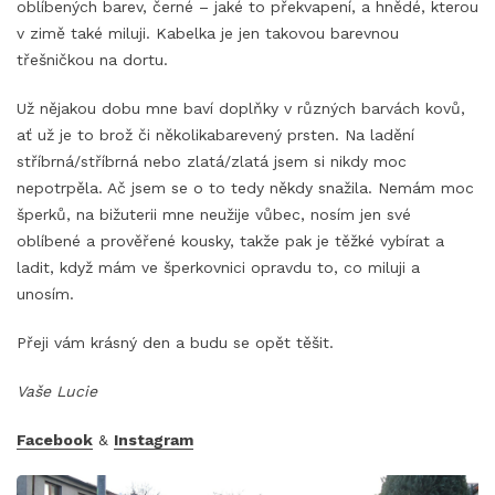
oblíbených barev, černé – jaké to překvapení, a hnědé, kterou
v zimě také miluji. Kabelka je jen takovou barevnou
třešničkou na dortu.
Už nějakou dobu mne baví doplňky v různých barvách kovů,
ať už je to brož či několikabarevený prsten. Na ladění
stříbrná/stříbrná nebo zlatá/zlatá jsem si nikdy moc
nepotrpěla. Ač jsem se o to tedy někdy snažila. Nemám moc
šperků, na bižuterii mne neužije vůbec, nosím jen své
oblíbené a prověřené kousky, takže pak je těžké vybírat a
ladit, když mám ve šperkovnici opravdu to, co miluji a
unosím.
Přeji vám krásný den a budu se opět těšit.
Vaše Lucie
Facebook
&
Instagram