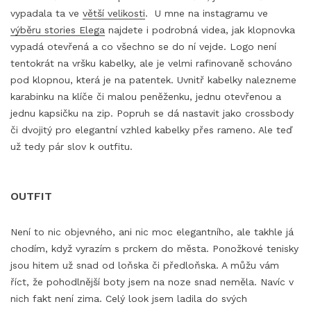
vypadala ta ve
větší velikosti
. U mne na instagramu ve
výběru stories Elega
najdete i podrobná videa, jak klopnovka
vypadá otevřená a co všechno se do ní vejde. Logo není
tentokrát na vršku kabelky, ale je velmi rafinovaně schováno
pod klopnou, která je na patentek. Uvnitř kabelky nalezneme
karabinku na klíče či malou peněženku, jednu otevřenou a
jednu kapsičku na zip. Popruh se dá nastavit jako crossbody
či dvojitý pro elegantní vzhled kabelky přes rameno. Ale teď
už tedy pár slov k outfitu.
OUTFIT
Není to nic objevného, ani nic moc elegantního, ale takhle já
chodím, když vyrazím s prckem do města. Ponožkové tenisky
jsou hitem už snad od loňska či předloňska. A můžu vám
říct, že pohodlnější boty jsem na noze snad neměla. Navíc v
nich fakt není zima. Celý look jsem ladila do svých