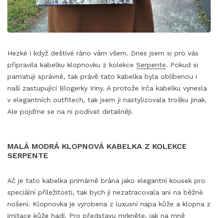
Hezké i když deštivé ráno vám všem. Dnes jsem si pro vás
připravila kabelku klopnovku z kolekce
Serpente
. Pokud si
pamatuji správně, tak právě tato kabelka byla oblíbenou i
naší zastupující Blogerky Iriny. A protože Irča kabelku vynesla
v elegantních outfitech, tak jsem ji nastylizovala trošku jinak.
Ale pojďme se na ni podívat detailněji.
MALÁ MODRÁ KLOPNOVÁ KABELKA Z KOLEKCE
SERPENTE
Ač je tato kabelka primárně brána jako elegantní kousek pro
speciální příležitosti, tak bych ji nezatracovala ani na běžné
nošení. Klopnovka je vyrobena z luxusní napa kůže a klopna z
imitace kůže hadí. Pro představu mrkněte, jak na mně