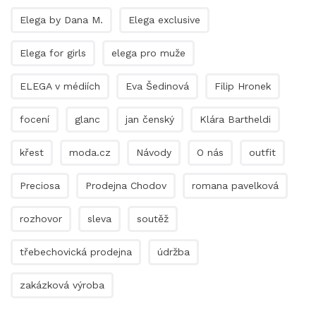
Elega by Dana M.
Elega exclusive
Elega for girls
elega pro muže
ELEGA v médiích
Eva Šedinová
Filip Hronek
focení
glanc
jan čenský
Klára Bartheldi
křest
moda.cz
Návody
O nás
outfit
Preciosa
Prodejna Chodov
romana pavelková
rozhovor
sleva
soutěž
třebechovická prodejna
údržba
zakázková výroba