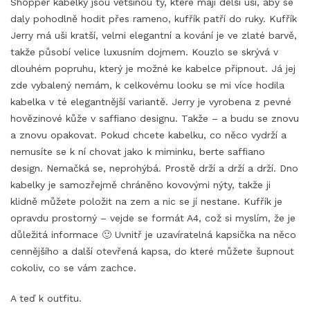
Shopper kabelky jsou většinou ty, které mají delší uši, aby se
daly pohodlně hodit přes rameno, kufřík patří do ruky. Kufřík
Jerry má uši kratší, velmi elegantní a kování je ve zlaté barvě,
takže působí velice luxusním dojmem. Kouzlo se skrývá v
dlouhém popruhu, který je možné ke kabelce připnout. Já jej
zde vybalený nemám, k celkovému looku se mi více hodila
kabelka v té elegantnější variantě. Jerry je vyrobena z pevné
hovězinové kůže v saffiano designu. Takže – a budu se znovu
a znovu opakovat. Pokud chcete kabelku, co něco vydrží a
nemusíte se k ní chovat jako k miminku, berte saffiano
design. Nemačká se, neprohýbá. Prostě drží a drží a drží. Dno
kabelky je samozřejmě chráněno kovovými nýty, takže ji
klidně můžete položit na zem a nic se jí nestane. Kufřík je
opravdu prostorný – vejde se formát A4, což si myslím, že je
důležitá informace 🙂 Uvnitř je uzavíratelná kapsička na něco
cennějšího a další otevřená kapsa, do které můžete šupnout
cokoliv, co se vám zachce.
A teď k outfitu.