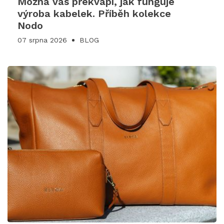
Možná vás překvapí, jak funguje
výroba kabelek. Příběh kolekce
Nodo
07 srpna 2026
BLOG