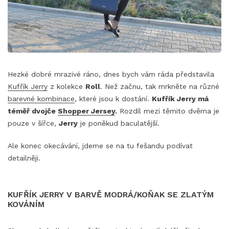
Hezké dobré mrazivé ráno, dnes bych vám ráda představila
Kufřík Jerry
z kolekce
Roll
. Než začnu, tak mrkněte na různé
barevné kombinace
, které jsou k dostání.
Kufřík Jerry má
téměř dvojče
Shopper Jersey
.
Rozdíl mezi těmito dvěma je
pouze v šířce,
Jerry
je poněkud baculatější.
Ale konec okecávání, jdeme se na tu fešandu podívat
detailněji.
KUFŘÍK JERRY V BARVĚ MODRÁ/KOŇAK SE ZLATÝM
KOVÁNÍM