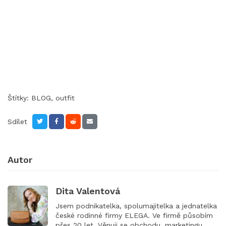
Štítky:
BLOG
,
outfit
Sdílet
Autor
Dita Valentová
Jsem podnikatelka, spolumajitelka a jednatelka
české rodinné firmy ELEGA. Ve firmě působím
přes 20 let. Věnuji se obchodu, marketingu,