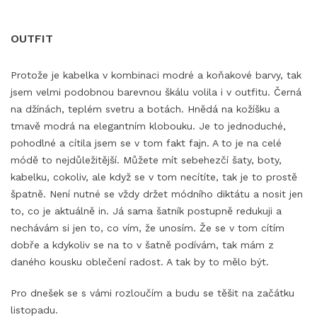
OUTFIT
Protože je kabelka v kombinaci modré a koňakové barvy, tak
jsem velmi podobnou barevnou škálu volila i v outfitu. Černá
na džínách, teplém svetru a botách. Hnědá na kožíšku a
tmavě modrá na elegantním klobouku. Je to jednoduché,
pohodlné a cítila jsem se v tom fakt fajn. A to je na celé
módě to nejdůležitější. Můžete mít sebehezčí šaty, boty,
kabelku, cokoliv, ale když se v tom necítíte, tak je to prostě
špatně. Není nutné se vždy držet módního diktátu a nosit jen
to, co je aktuálně in. Já sama šatník postupně redukuji a
nechávám si jen to, co vím, že unosím. Že se v tom cítím
dobře a kdykoliv se na to v šatně podívám, tak mám z
daného kousku oblečení radost. A tak by to mělo být.
Pro dnešek se s vámi rozloučím a budu se těšit na začátku
listopadu.