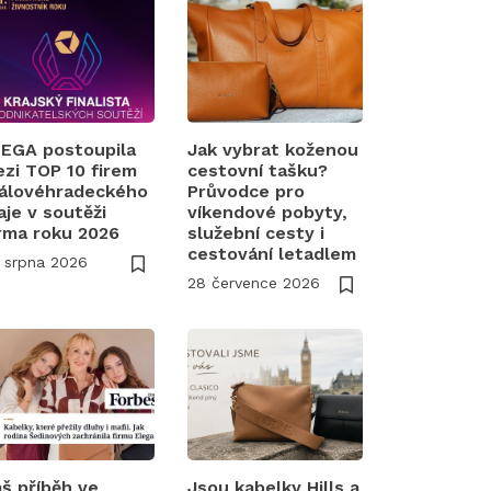
EGA postoupila
Jak vybrat koženou
zi TOP 10 firem
cestovní tašku?
álovéhradeckého
Průvodce pro
aje v soutěži
víkendové pobyty,
rma roku 2026
služební cesty i
cestování letadlem
 srpna 2026
28 července 2026
š příběh ve
Jsou kabelky Hills a