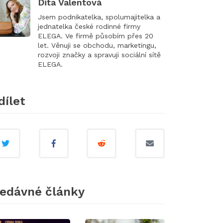
Dita Valentová
Jsem podnikatelka, spolumajitelka a
jednatelka české rodinné firmy
ELEGA. Ve firmě působím přes 20
let. Věnuji se obchodu, marketingu,
rozvoji značky a spravuji sociální sítě
ELEGA.
dílet
edávné články