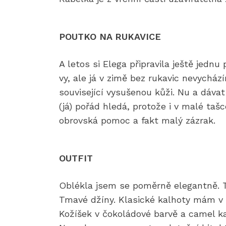
POUTKO NA RUKAVICE
A letos si Elega připravila ještě jednu
vy, ale já v zimě bez rukavic nevychá
související vysušenou kůži. Nu a dáva
(já) pořád hledá, protože i v malé ta
obrovská pomoc a fakt malý zázrak.
OUTFIT
Oblékla jsem se poměrně elegantně. T
Tmavé džíny. Klasické kalhoty mám v š
Kožíšek v čokoládové barvě a camel ka