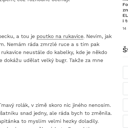
Fo
zn
EL
i 
14
 pecku, a tou je
poutko na rukavice
. Nevím, jak
zím. Nemám ráda zmrzlé ruce a s tím pak
Š
t rukavice neustále do kabelky, kde je někdo
šce dokážu udělat velký bugr. Takže za mne
mavý rolák, v zimě skoro nic jiného nenosím.
atníku snad jedny, ale ráda bych to změnila.
pitánka to myslím velmi hezky doladily.