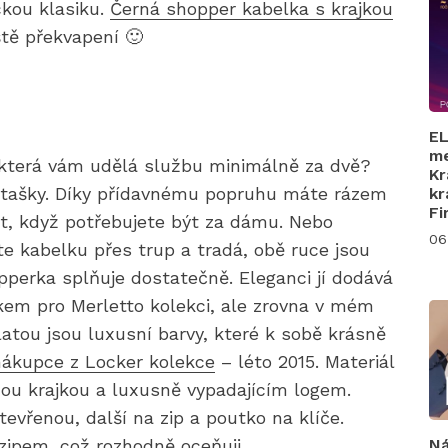
kou klasiku.
Černá shopper kabelka s krajkou
ště překvapení 🙂
EL
me
 která vám udělá službu minimálně za dvě?
Kr
p tašky. Díky přídavnému popruhu máte rázem
kr
Fi
ket, když potřebujete být za dámu. Nebo
06
íte kabelku přes trup a tradá, obě ruce jsou
opperka splňuje dostatečně. Eleganci jí dodává
akem pro Merletto kolekci, ale zrovna v mém
latou jsou luxusní barvy, které k sobě krásně
nákupce z Locker kolekce
– léto 2015. Materiál
ou krajkou a luxusně vypadajícím logem.
evřenou, další na zip a poutko na klíče.
 zipem, což rozhodně oceňuji.
Ná