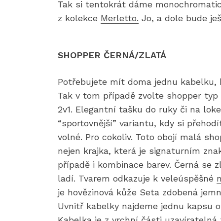
Tak si tentokrát dáme monochromatic
z kolekce
Merletto.
Jo, a dole bude je
SHOPPER ČERNÁ/ZLATÁ
Potřebujete mít doma jednu kabelku,
Tak v tom případě zvolte shopper ty
2v1. Elegantní tašku do ruky či na lo
“sportovnější” variantu, kdy si přehod
volné. Pro cokoliv. Toto obojí malá sh
nejen krajka, která je signaturním zn
případě i kombinace barev. Černá se z
ladí. Tvarem odkazuje k veleúspěšné
je hovězinová kůže Seta zdobená jemn
Uvnitř kabelky najdeme jednu kapsu ot
Kabelka je z vrchní části uzavíratelná