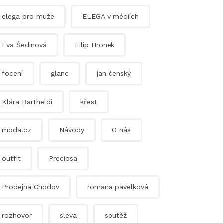
elega pro muže
ELEGA v médiích
Eva Šedinová
Filip Hronek
focení
glanc
jan čenský
Klára Bartheldi
křest
moda.cz
Návody
O nás
outfit
Preciosa
Prodejna Chodov
romana pavelková
rozhovor
sleva
soutěž