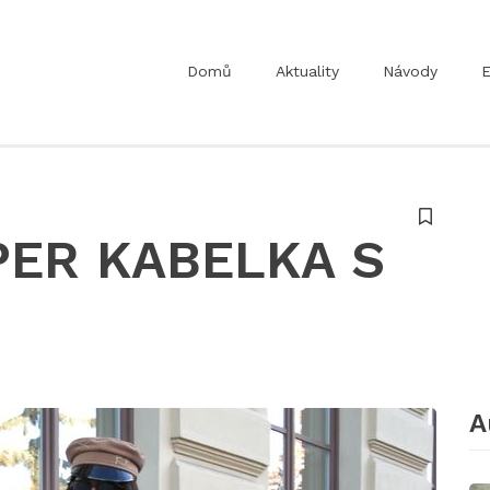
Domů
Aktuality
Návody
E
ER KABELKA S
A