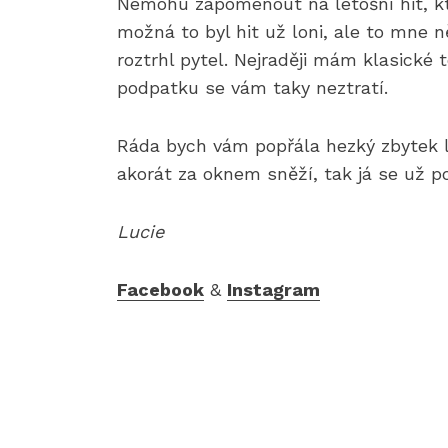
Nemohu zapomenout na letošní hit, kt
možná to byl hit už loni, ale to mne n
roztrhl pytel. Nejraději mám klasické 
podpatku se vám taky neztratí.
Ráda bych vám popřála hezký zbytek l
akorát za oknem sněží, tak já se už p
Lucie
Facebook
&
Instagram