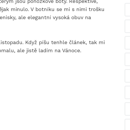
erým jsou ponožkové boty. Respektive,
ějak minulo. V botníku se mi s nimi trošku
tenisky, ale elegantní vysoká obuv na
istopadu. Když píšu tenhle článek, tak mi
omalu, ale jistě ladím na Vánoce.