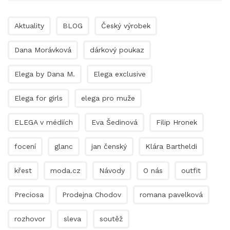
Aktuality
BLOG
Český výrobek
Dana Morávková
dárkový poukaz
Elega by Dana M.
Elega exclusive
Elega for girls
elega pro muže
ELEGA v médiích
Eva Šedinová
Filip Hronek
focení
glanc
jan čenský
Klára Bartheldi
křest
moda.cz
Návody
O nás
outfit
Preciosa
Prodejna Chodov
romana pavelková
rozhovor
sleva
soutěž