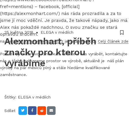
ELEGA
fref=mentions) – facebook, [official]
magazín
(https://alexmonhart.com/) nás ráda prozradila a za to
jsme jí moc vděční. Je pravda, že takové nápady, jako má
Alex nás pokaždé nadchnou. O svou značku se stará
25 května 2018
ELEGA v médiích
opravdu srdcem.
Alexmonhart, příběh
na webu
http://seznamzpravy.cz
je celá reportáž:
Celý článek zde
značky pro kterou
Pokud i vy máte svou značku a chcete u nás vyrábět, kontaktujte
vyrábíme
nás a třeba nalezneme prostor ve výrobě, aktuálně je náš plán
výroby na pár měsíců plný a stále hledáme kvalifikované
zaměstnance.
Štítky:
ELEGA v médiích
Sdílet