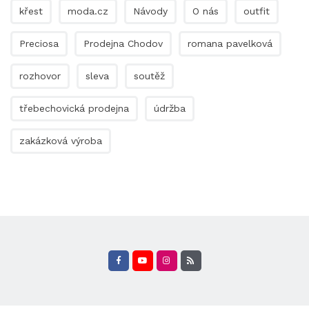
křest
moda.cz
Návody
O nás
outfit
Preciosa
Prodejna Chodov
romana pavelková
rozhovor
sleva
soutěž
třebechovická prodejna
údržba
zakázková výroba