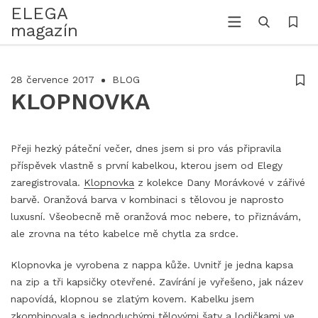
ELEGA
magazín
28 července 2017
BLOG
KLOPNOVKA
Přeji hezký páteční večer, dnes jsem si pro vás připravila
příspěvek vlastně s první kabelkou, kterou jsem od Elegy
zaregistrovala.
Klopnovka
z kolekce Dany Morávkové v zářivé
barvě. Oranžová barva v kombinaci s tělovou je naprosto
luxusní. Všeobecně mě oranžová moc nebere, to přiznávám,
ale zrovna na této kabelce mě chytla za srdce.
Klopnovka je vyrobena z nappa kůže. Uvnitř je jedna kapsa
na zip a tři kapsičky otevřené. Zavírání je vyřešeno, jak název
napovídá, klopnou se zlatým kovem. Kabelku jsem
zkombinovala s jednoduchými tělovými šaty a lodičkami ve