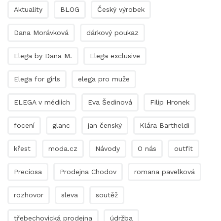
Aktuality
BLOG
Český výrobek
Dana Morávková
dárkový poukaz
Elega by Dana M.
Elega exclusive
Elega for girls
elega pro muže
ELEGA v médiích
Eva Šedinová
Filip Hronek
focení
glanc
jan čenský
Klára Bartheldi
křest
moda.cz
Návody
O nás
outfit
Preciosa
Prodejna Chodov
romana pavelková
rozhovor
sleva
soutěž
třebechovická prodejna
údržba