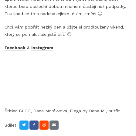
kterou beru poslední dobou mnohem častěji než podpatky.
Tak snad se to s nadcházejícím létem změní 🙂
Chci Vám popřát hezký den a užijte si prodloužený víkend,
který se pomalu, ale jistě blíží 🙂
Facebook
&
Instagram
Štítky:
BLOG
,
Dana Morávková
,
Elega by Dana M.
,
outfit
Sdílet