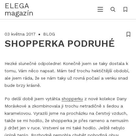
ELEGA
magazín
03 května 2017
BLOG
SHOPPERKA PODRUHÉ
Hezké slunečné odpoledne! Konečně jsem se taky dostala k
tomu, Vám něco napsat. Mám teď trochu hektičtější období,
ale jsem ráda, že se nám taky už rovná počasí a venku snad
bude brzy krásně.
Po delší době jsem vytáhla
shopperku
z nové kolekce Dany
Morávkové a zkombinovala ji trochu netradičně s šedou a
karamelovou. Vyrazili jsme na procházku na čerstvý vzduch,
takže se mi hodilo, že shopperka je přes rameno a nemusím
ji držet jen v ruce. Vrstvení se mi také hodilo. Ještě nebylo
úplně teplo. Rozhodně nemohla chybět pohodlná obuv,