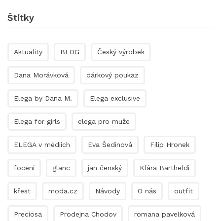
Štítky
Aktuality
BLOG
Český výrobek
Dana Morávková
dárkový poukaz
Elega by Dana M.
Elega exclusive
Elega for girls
elega pro muže
ELEGA v médiích
Eva Šedinová
Filip Hronek
focení
glanc
jan čenský
Klára Bartheldi
křest
moda.cz
Návody
O nás
outfit
Preciosa
Prodejna Chodov
romana pavelková