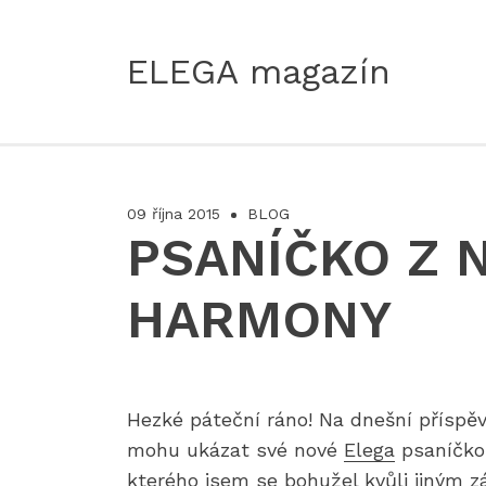
ELEGA magazín
09 října 2015
BLOG
PSANÍČKO Z 
HARMONY
Hezké páteční ráno! Na dnešní příspěv
mohu ukázat své nové
Elega
psaníčko.
kterého jsem se bohužel kvůli jiným 