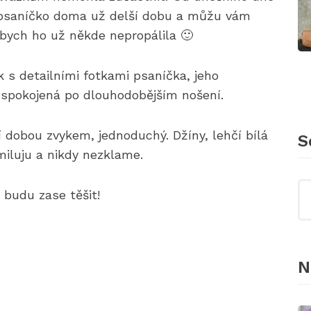
 psaníčko doma už delší dobu a můžu vám
abych ho už někde nepropálila 🙂
k s detailními fotkami psaníčka, jeho
 spokojená po dlouhodobějším nošení.
í dobou zvykem, jednoduchý. Džíny, lehčí bílá
S
 miluju a nikdy nezklame.
 budu zase těšit!
N