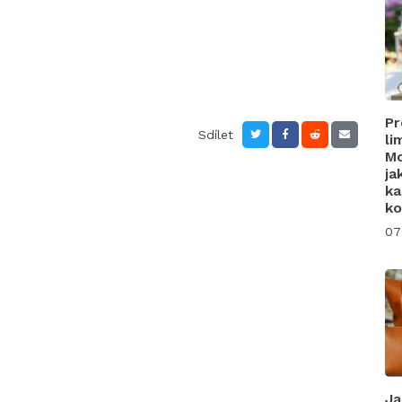
Pr
Sdílet
li
Mo
ja
ka
ko
07
Ja