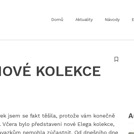
Domů
Aktuality
Návody
E
NOVÉ KOLEKCE
A
ek jsem se fakt těšila, protože vám konečně
 Včera bylo představení nové Elega kolekce,
závazkům nemohla zúčastnit. Od dnešního dne