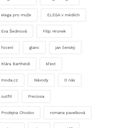
elega pro muže
ELEGA v médiích
Eva Šedinová
Filip Hronek
focení
glanc
jan čenský
Klára Bartheldi
křest
moda.cz
Návody
O nás
outfit
Preciosa
Prodejna Chodov
romana pavelková