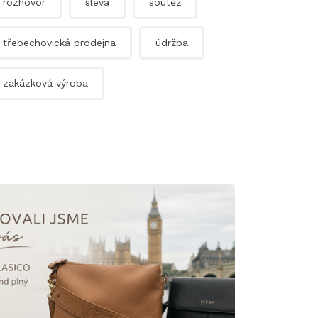
rozhovor
sleva
soutěž
třebechovická prodejna
údržba
zakázková výroba