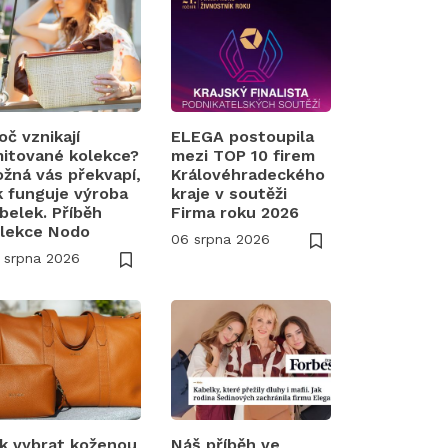
oč vznikají
ELEGA postoupila
mitované kolekce?
mezi TOP 10 firem
žná vás překvapí,
Královéhradeckého
k funguje výroba
kraje v soutěži
belek. Příběh
Firma roku 2026
lekce Nodo
06 srpna 2026
 srpna 2026
k vybrat koženou
Náš příběh ve