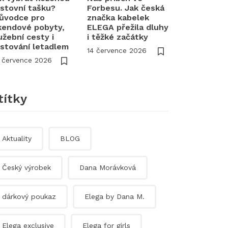
stovní tašku?
Forbesu. Jak česká
ůvodce pro
značka kabelek
kendové pobyty,
ELEGA přežila dluhy
užební cesty i
i těžké začátky
stování letadlem
14 července 2026
 července 2026
títky
Aktuality
BLOG
Český výrobek
Dana Morávková
dárkový poukaz
Elega by Dana M.
Elega exclusive
Elega for girls