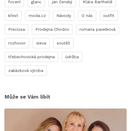
focení
glanc
jan čenský
Klára Bartheldi
křest
moda.cz
Návody
O nás
outfit
Preciosa
Prodejna Chodov
romana pavelková
rozhovor
sleva
soutěž
třebechovická prodejna
údržba
zakázková výroba
Může se Vám líbit