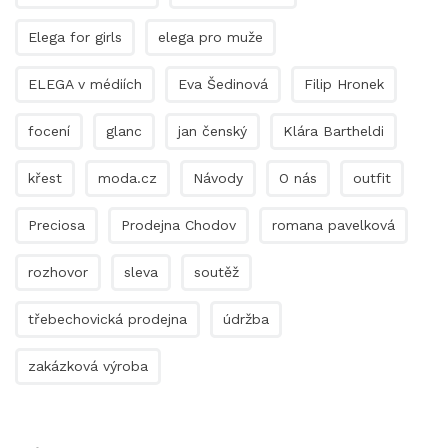
Elega for girls
elega pro muže
ELEGA v médiích
Eva Šedinová
Filip Hronek
focení
glanc
jan čenský
Klára Bartheldi
křest
moda.cz
Návody
O nás
outfit
Preciosa
Prodejna Chodov
romana pavelková
rozhovor
sleva
soutěž
třebechovická prodejna
údržba
zakázková výroba