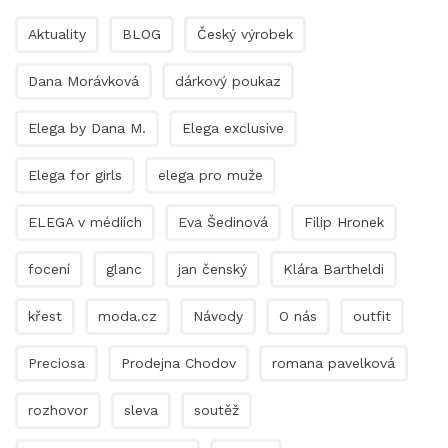
Aktuality
BLOG
Český výrobek
Dana Morávková
dárkový poukaz
Elega by Dana M.
Elega exclusive
Elega for girls
elega pro muže
ELEGA v médiích
Eva Šedinová
Filip Hronek
focení
glanc
jan čenský
Klára Bartheldi
křest
moda.cz
Návody
O nás
outfit
Preciosa
Prodejna Chodov
romana pavelková
rozhovor
sleva
soutěž