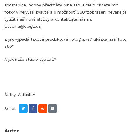
spotřebiče, hobby předměty, vína atd. Pokud chcete mít
fotky v nejvyšší kvalitě a s možností 360°zobrazení neváhejte
využít naší nové služby a kontaktujte nás na
v.sedina@elega.cz
a jak vypadá taková produktová fotografie?
ukázka naší foto
360°
A jak naše studio vypadá?
Štítky:
Aktuality
Sdílet
Autor