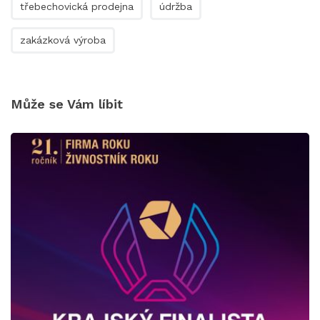
třebechovická prodejna
údržba
zakázková výroba
Může se Vám líbit