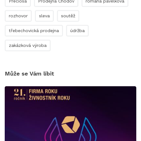
Preciosa
Prodejna Chodov
romana pavelková
rozhovor
sleva
soutěž
třebechovická prodejna
údržba
zakázková výroba
Může se Vám líbit