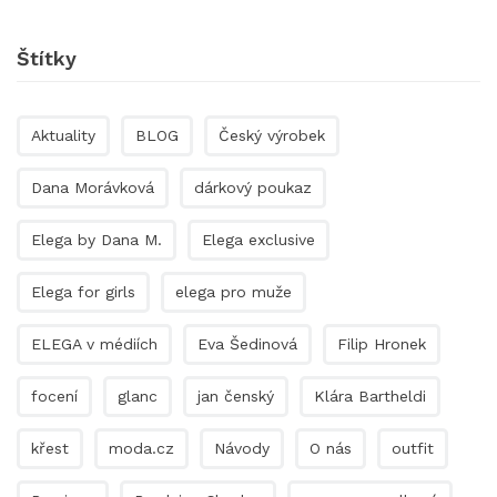
Štítky
Aktuality
BLOG
Český výrobek
Dana Morávková
dárkový poukaz
Elega by Dana M.
Elega exclusive
Elega for girls
elega pro muže
ELEGA v médiích
Eva Šedinová
Filip Hronek
focení
glanc
jan čenský
Klára Bartheldi
křest
moda.cz
Návody
O nás
outfit