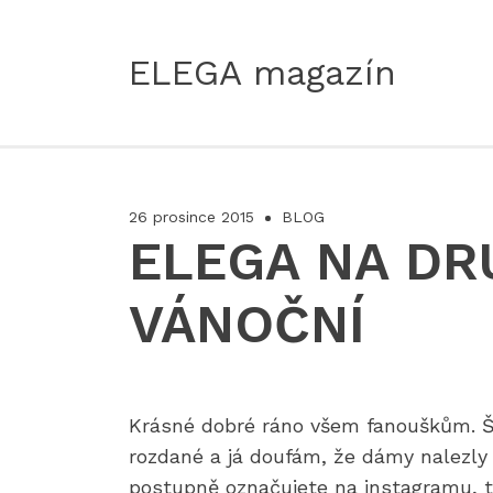
ELEGA magazín
26 prosince 2015
BLOG
ELEGA NA DR
VÁNOČNÍ
Krásné dobré ráno všem fanouškům. 
rozdané a já doufám, že dámy nalezly 
postupně označujete na instagramu, 