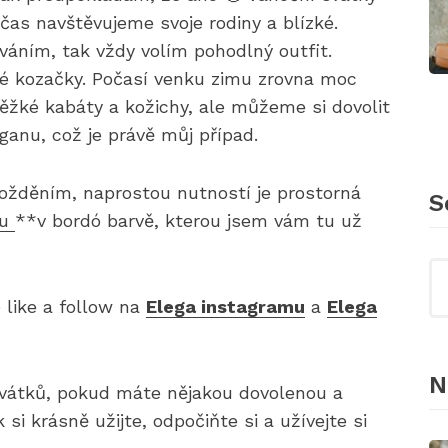
čas navštěvujeme svoje rodiny a blízké.
váním, tak vždy volím pohodlný outfit.
 kozačky. Počasí venku zimu zrovna moc
žké kabáty a kožichy, ale můžeme si dovolit
iganu, což je právě můj případ.
ožděním, naprostou nutností je prostorná
S
ku
**v bordó barvě, kterou jsem vám tu už
 like a follow na
Elega instagramu
a
Elega
N
 svátků, pokud máte nějakou dovolenou a
si krásně užijte, odpočiňte si a užívejte si