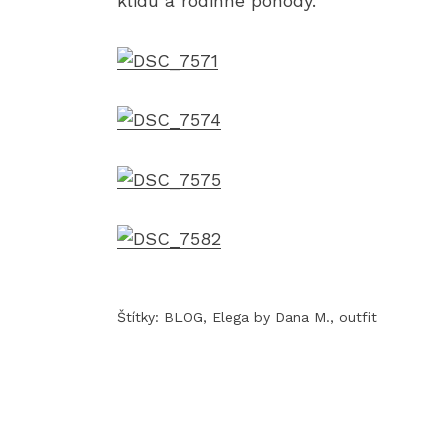
klidu a rodinné pohody.
Štítky:
BLOG
,
Elega by Dana M.
,
outfit