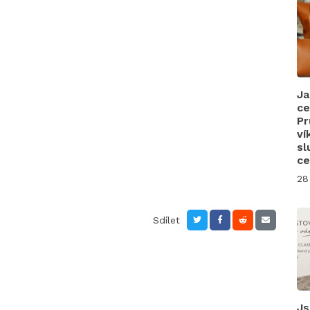
Ja
ce
Pr
ví
sl
ce
28
Sdílet
Js