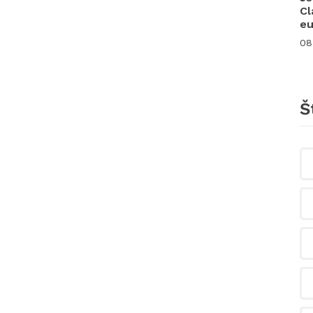
Cl
eu
08
Š