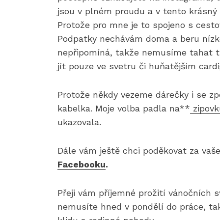
jsou v plném proudu a v tento krásný 
Protože pro mne je to spojeno s cesto
Podpatky nechávám doma a beru nízké
nepřipomíná, takže nemusíme tahat tě
jít pouze ve svetru či huňatějším card
Protože někdy vezeme dárečky i se zp
kabelka. Moje volba padla na**
zipov
ukazovala.
Dále vám ještě chci poděkovat za vaše
Facebooku
.
Přeji vám příjemné prožití vánočních
nemusíte hned v pondělí do práce, tak 