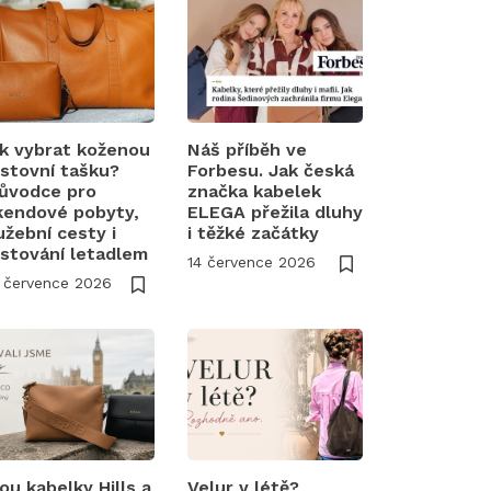
k vybrat koženou
Náš příběh ve
stovní tašku?
Forbesu. Jak česká
ůvodce pro
značka kabelek
kendové pobyty,
ELEGA přežila dluhy
užební cesty i
i těžké začátky
stování letadlem
14 července 2026
 července 2026
ou kabelky Hills a
Velur v létě?