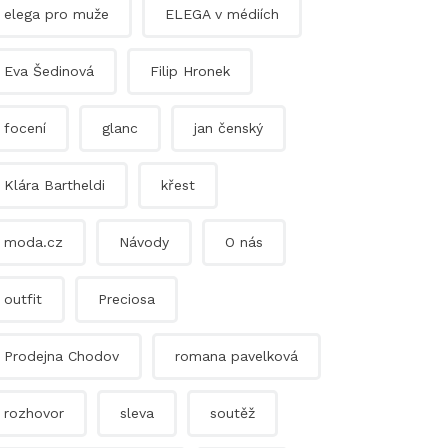
elega pro muže
ELEGA v médiích
Eva Šedinová
Filip Hronek
focení
glanc
jan čenský
Klára Bartheldi
křest
moda.cz
Návody
O nás
outfit
Preciosa
Prodejna Chodov
romana pavelková
rozhovor
sleva
soutěž