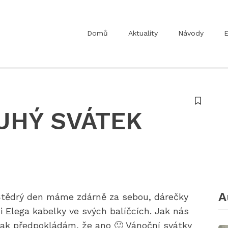
Domů
Aktuality
Návody
E
UHÝ SVÁTEK
A
Štědrý den máme zdárně za sebou, dárečky
i Elega kabelky ve svých balíčcích. Jak nás
tak předpokládám, že ano 🙂 Vánoční svátky