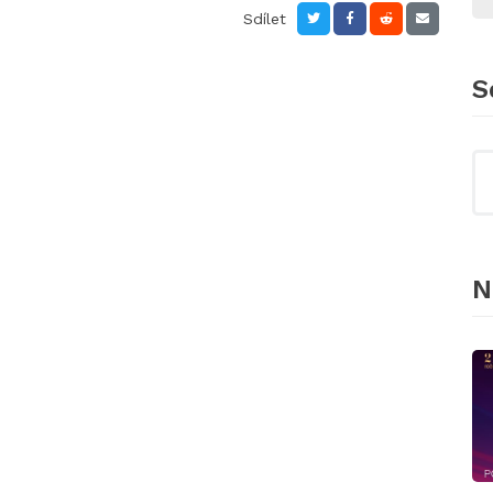
Sdílet
S
N