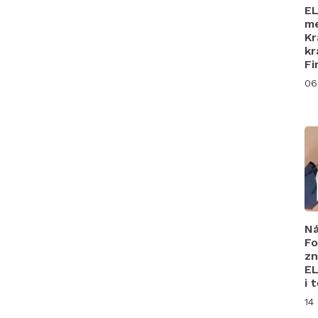
EL
me
Kr
kr
Fi
06
Ná
Fo
zn
EL
i 
14