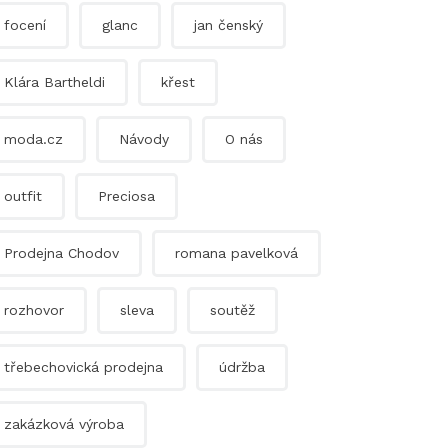
focení
glanc
jan čenský
Klára Bartheldi
křest
moda.cz
Návody
O nás
outfit
Preciosa
Prodejna Chodov
romana pavelková
rozhovor
sleva
soutěž
třebechovická prodejna
údržba
zakázková výroba