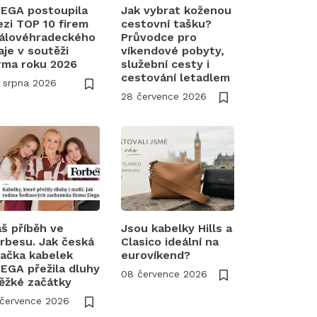
EGA postoupila
Jak vybrat koženou
zi TOP 10 firem
cestovní tašku?
álovéhradeckého
Průvodce pro
aje v soutěži
víkendové pobyty,
rma roku 2026
služební cesty i
cestování letadlem
 srpna 2026
28 července 2026
š příběh ve
Jsou kabelky Hills a
rbesu. Jak česká
Clasico ideální na
ačka kabelek
eurovíkend?
EGA přežila dluhy
08 července 2026
těžké začátky
 července 2026