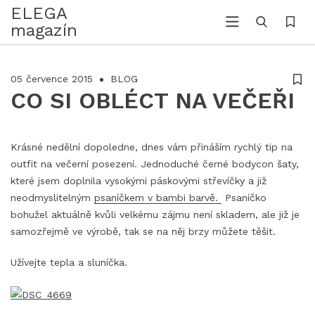
ELEGA
magazín
05 července 2015
BLOG
CO SI OBLÉCT NA VEČEŘI
Krásné nedělní dopoledne, dnes vám přináším rychlý tip na
outfit na večerní posezení. Jednoduché černé bodycon šaty,
které jsem doplnila vysokými páskovými střevíčky a již
neodmyslitelným
psaníčkem v bambi barvě.
Psaníčko
bohužel aktuálně kvůli velkému zájmu není skladem, ale již je
samozřejmě ve výrobě, tak se na něj brzy můžete těšit.
Užívejte tepla a sluníčka.