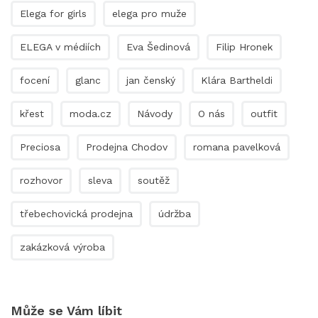
Elega for girls
elega pro muže
ELEGA v médiích
Eva Šedinová
Filip Hronek
focení
glanc
jan čenský
Klára Bartheldi
křest
moda.cz
Návody
O nás
outfit
Preciosa
Prodejna Chodov
romana pavelková
rozhovor
sleva
soutěž
třebechovická prodejna
údržba
zakázková výroba
Může se Vám líbit