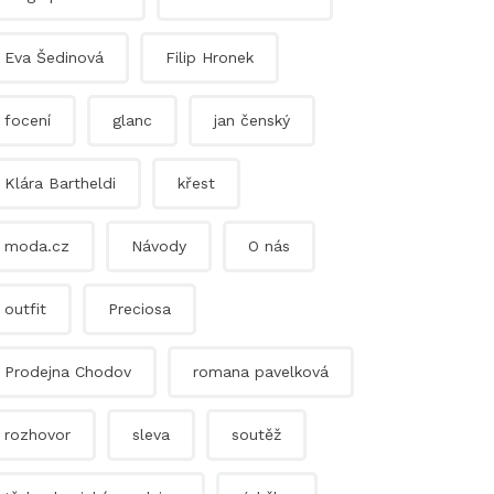
Eva Šedinová
Filip Hronek
focení
glanc
jan čenský
Klára Bartheldi
křest
moda.cz
Návody
O nás
outfit
Preciosa
Prodejna Chodov
romana pavelková
rozhovor
sleva
soutěž