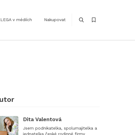
LEGA v médiích
Nakupovat
utor
Dita Valentová
Jsem podnikatelka, spolumajitelka a
jednatelka české rodinné firmy