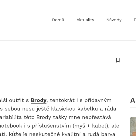
Domů
Aktuality
Návody
E
A
lší outfit s
Brody
, tentokrát i s přídavným
s sebou nesu ještě klasickou kabelku a ráda
riabilita této Brody tašky mne nepřestává
notebook i s příslušenstvím (myš + kabel), ale
batí, kůže je neskutečně kvalitní a rudá barva