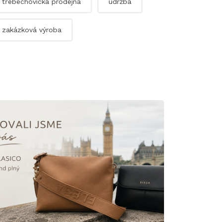
třebechovická prodejna
údržba
zakázková výroba