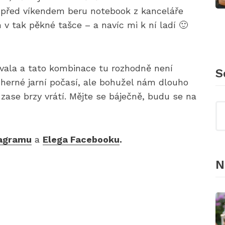
si před víkendem beru notebook z kanceláře
v tak pěkné tašce – a navíc mi k ní ladí 🙂
ívala a tato kombinace tu rozhodně není
S
herné jarní počasí, ale bohužel nám dlouho
zase brzy vrátí. Mějte se báječně, budu se na
tagramu
a
Elega Facebooku
.
N