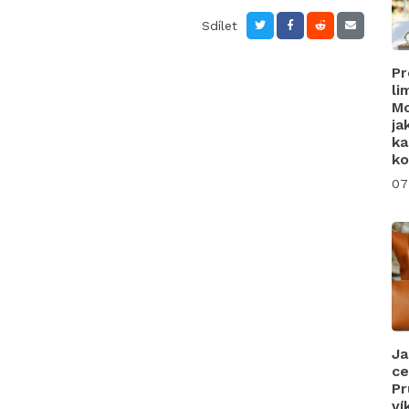
Sdílet
Pr
li
Mo
ja
ka
ko
07
Ja
ce
Pr
ví