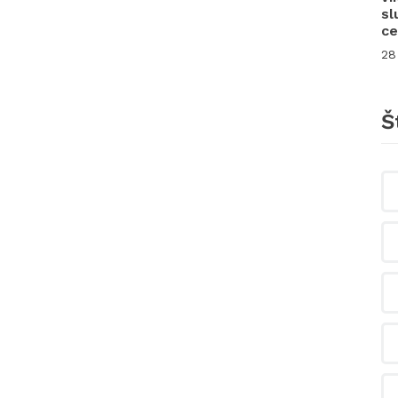
sl
ce
28
Š