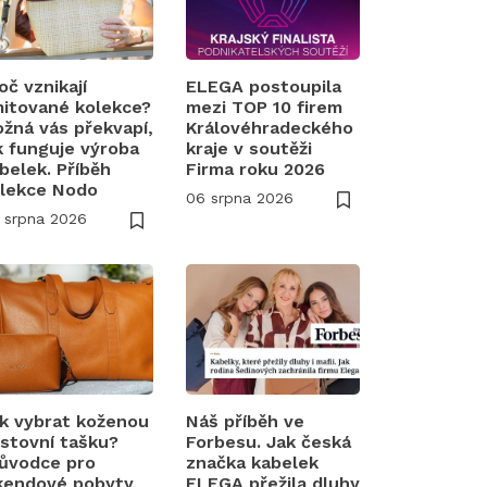
oč vznikají
ELEGA postoupila
mitované kolekce?
mezi TOP 10 firem
žná vás překvapí,
Královéhradeckého
k funguje výroba
kraje v soutěži
belek. Příběh
Firma roku 2026
lekce Nodo
06 srpna 2026
 srpna 2026
k vybrat koženou
Náš příběh ve
stovní tašku?
Forbesu. Jak česká
ůvodce pro
značka kabelek
kendové pobyty,
ELEGA přežila dluhy