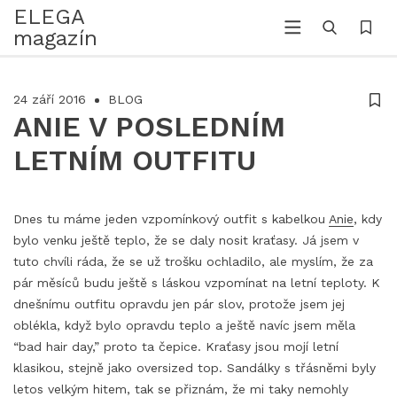
ELEGA
magazín
24 září 2016
BLOG
ANIE V POSLEDNÍM
LETNÍM OUTFITU
Dnes tu máme jeden vzpomínkový outfit s kabelkou
Anie
, kdy
bylo venku ještě teplo, že se daly nosit kraťasy. Já jsem v
tuto chvíli ráda, že se už trošku ochladilo, ale myslím, že za
pár měsíců budu ještě s láskou vzpomínat na letní teploty. K
dnešnímu outfitu opravdu jen pár slov, protože jsem jej
oblékla, když bylo opravdu teplo a ještě navíc jsem měla
“bad hair day,” proto ta čepice. Kraťasy jsou mojí letní
klasikou, stejně jako oversized top. Sandálky s třásněmi byly
letos velkým hitem, tak se přiznám, že mi taky nemohly