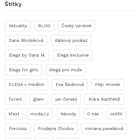
Štítky
Aktuality
BLOG
Český výrobek
Dana Morávková
dárkový poukaz
Elega by Dana M.
Elega exclusive
Elega for girls
elega pro muže
ELEGA v médiích
Eva Šedinová
Filip Hronek
focení
glanc
jan čenský
Klára Bartheldi
křest
moda.cz
Návody
O nás
outfit
Preciosa
Prodejna Chodov
romana pavelková